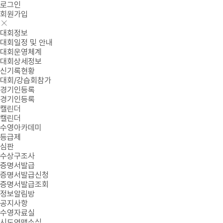
로그인
회원가입
대회정보
대회일정 및 안내
대회운영체계
대회상세정보
신기록현황
대회/강습회참가
경기인등록
경기인등록
캘린더
캘린더
수영아카데미
등급제
심판
수상구조사
증명서발급
증명서발급신청
증명서발급조회
정보알림방
공지사항
수영자료실
시도연맹소식