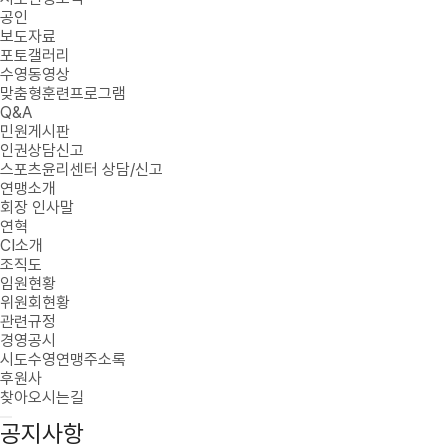
공인
보도자료
포토갤러리
수영동영상
맞춤형훈련프로그램
Q&A
민원게시판
인권상담신고
스포츠윤리센터 상담/신고
연맹소개
회장 인사말
연혁
CI소개
조직도
임원현황
위원회현황
관련규정
경영공시
시도수영연맹주소록
후원사
찾아오시는길
공지사항