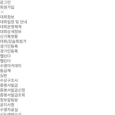
로그인
회원가입
대회정보
대회일정 및 안내
대회운영체계
대회상세정보
신기록현황
대회/강습회참가
경기인등록
경기인등록
캘린더
캘린더
수영아카데미
등급제
심판
수상구조사
증명서발급
증명서발급신청
증명서발급조회
정보알림방
공지사항
수영자료실
시도연맹소식