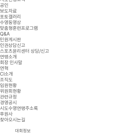
공인
보도자료
포토갤러리
수영동영상
맞춤형훈련프로그램
Q&A
민원게시판
인권상담신고
스포츠윤리센터 상담/신고
연맹소개
회장 인사말
연혁
CI소개
조직도
임원현황
위원회현황
관련규정
경영공시
시도수영연맹주소록
후원사
찾아오시는길
대회정보