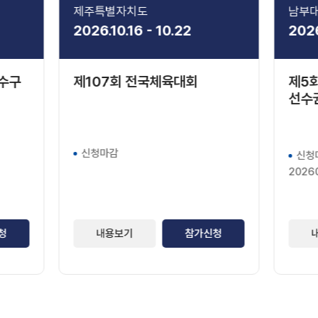
제주특별자치도
남부
2026.10.16 - 10.22
2026
 수구
제107회 전국체육대회
제5회
선수
신청마감
신청
2026
청
내용보기
참가신청