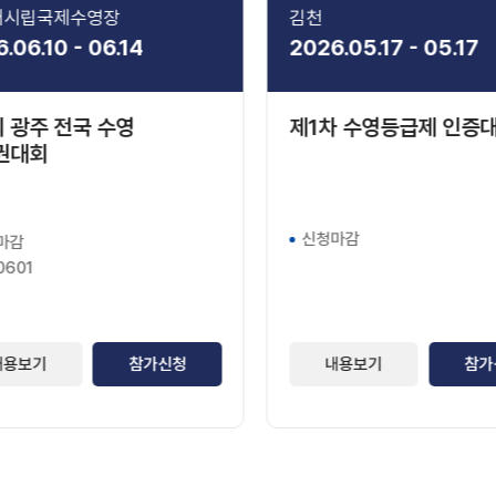
대시립국제수영장
김천
.06.10 - 06.14
2026.05.17 - 05.17
 광주 전국 수영
제1차 수영등급제 인증
권대회
신청마감
마감
0601
내용보기
참가신청
내용보기
참가