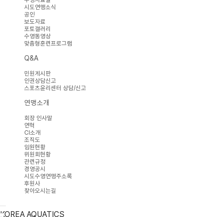
시도연맹소식
공인
보도자료
포토갤러리
수영동영상
맞춤형훈련프로그램
Q&A
민원게시판
인권상담신고
스포츠윤리센터 상담/신고
연맹소개
회장 인사말
연혁
CI소개
조직도
임원현황
위원회현황
관련규정
경영공시
시도수영연맹주소록
후원사
찾아오시는길
KOREA AQUATICS