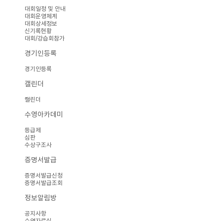
대회일정 및 안내
대회운영체계
대회상세정보
신기록현황
대회/강습회참가
경기인등록
경기인등록
캘린더
캘린더
수영아카데미
등급제
심판
수상구조사
증명서발급
증명서발급신청
증명서발급조회
정보알림방
공지사항
수영자료실