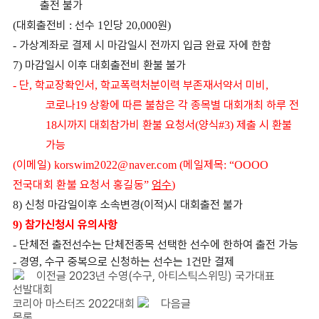
출전 불가
대회출전비
선수
인당
원
(
:
1
20,000
)
가상계좌로 결제 시 마감일시 전까지 입금 완료 자에 한함
-
마감일시 이후 대회출전비 환불 불가
7)
단
학교장확인서
학교폭력처분이력 부존재서약서 미비
-
,
,
,
코로나
상황에 따른 불참은 각 종목별 대회개최 하루 전
19
시까지 대회참가비 환불 요청서
양식
제출 시 환불
18
(
#3)
가능
이메일
메일제목
(
) korswim2022@naver.com
(
: “OOOO
전국대회 환불 요청서 홍길동
엄수
”
)
신청 마감일이후 소속변경
이적
시 대회출전 불가
8)
(
)
참가신청시 유의사항
9)
단체전 출전선수는 단체전종목 선택한 선수에 한하여 출전 가능
-
경영
수구 중복으로 신청하는 선수는
건만 결제
-
,
1
이전글
2023년 수영(수구, 아티스틱스위밍) 국가대표
선발대회
코리아 마스터즈 2022대회
다음글
목록