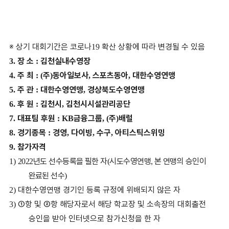
※
상기 대회기간은 코로나
확산 상황에 따라 변경될 수 있음
19
장 소
김천실내수영장
3.
:
주 최
주
동아일보사
스포츠동아
대한수영연맹
4.
: (
)
,
,
주 관
대한수영연맹
경상북도수영연맹
5.
:
,
후 원
김천시
김천시시설관리공단
6.
:
,
대표팀 후원
금융그룹
주
배럴
7.
: KB
, (
)
경기종목
경영
다이빙
수구
아티스틱스위밍
8.
:
,
,
,
참가자격
9.
년도 선수등록을 필한 자
시도수영연맹
본 연맹의 승인이
1)
2022
(
,
완료된 선수
)
대한수영연맹 경기인 등록 규정에 위배되지 않은 자
2)
①
항 및
②
항 해당자로서 해당 학교장 및 소속장의 대회출전
3)
승인을 받아 인터넷으로 참가신청을 한 자