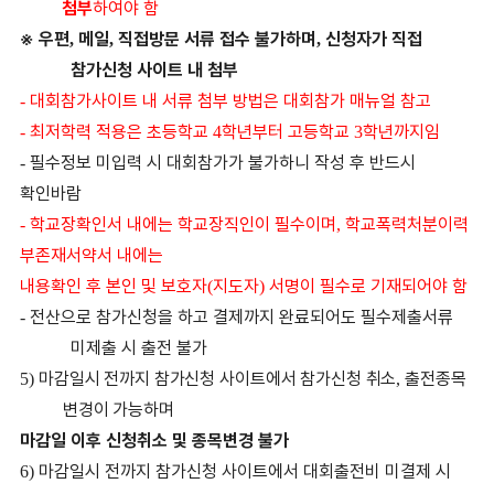
첨부
하여야 함
※
우편
메일
직접방문 서류 접수 불가하며
신청자가 직접
,
,
,
참가신청 사이트 내 첨부
대회참가사이트 내 서류 첨부 방법은 대회참가 매뉴얼 참고
-
최저학력 적용은 초등학교
학년부터 고등학교
학년까지임
-
4
3
필수정보 미입력 시 대회참가가 불가하니 작성 후 반드시
-
확인바람
학교장확인서 내에는 학교장직인이 필수이며
학교폭력처분이력
-
,
부존재서약서 내에는
내용확인 후 본인 및 보호자
지도자
서명이 필수로 기재되어야 함
(
)
전산으로 참가신청을 하고 결제까지 완료되어도 필수제출서류
-
미제출 시 출전 불가
마감일시 전까지 참가신청 사이트에서 참가신청 취소
출전종목
5)
,
변경이 가능하며
마감
일 이후 신청취소 및 종목변경 불가
마감일시 전까지 참가신청 사이트에서 대회출전비 미결제 시
6)