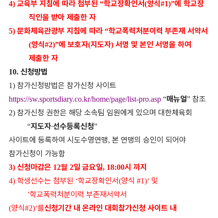
교육부 지침에 따라 첨부된
학교장확인서
양식
에 학교장
4)
“
(
#1)”
직인을 받아 제출한 자
문화체육관광부 지침에 따라
학교폭력처분이력 부존재 서약서
5)
“
양식
에 보호자
지도자
서명 및 본인 서명을 하여
(
#2)”
(
)
제출한 자
신청방법
10.
참가신청방법은 참가신청 사이트
1)
매뉴얼
참조
https://sw.sportsdiary.co.kr/home/page/list-pro.asp
“
”
참가신청 권한은 해당 소속팀 임원에게 있으며 대한체육회
2)
지도자
‧
선수등록신청
“
”
사이트에 등록하여 시도수영연맹
본 연맹의 승인이 되어야
,
참가신청이 가능함
신청마감은
월
일 금요일
시 까지
3)
12
2
, 18:00
학생선수는 첨부된
학교장확인서
양식
및
4)
‘
(
#1)‘
학교폭력처분이력 부존재서약서
’
양식
를
신청기간 내 온라인 대회참가신청 사이트 내
(
#2)‘