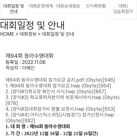
대회일정 및
대회운영체계
대회상세정보
신기록현황
대회/
안내
강습회참가
대회일정 및 안내
HOME > 대회정보 > 대회일정 및 안내
제94회 동아수영대회
등록일 : 2022.11.08
작성자 :
이혜민
제94회 동아수영대회 참가요강 공지.pdf
(0byte)
[946]
1. 제94회 동아수영대회 참가요강.hwp
(0byte)
[964]
2. (양식#1)학교장 확인서 서식.hwp
(0byte)
[867]
3. (양식#2) 학교폭력처분이력 부존재서약서.hwp
(0byte)
[878]
4. (양식#3)대회참가비 환불 요청서.hwp
(0byte)
[853]
5. (양식#4) 아티스틱스위밍(시범경기) 참가신청서.hwp
(0byte)
[882]
대 회 명
제
회 동아수영대회
1.
:
94
기 간
년
월
일
월
일
일간
2.
: 2022
12
16
- 12
21
(6
)