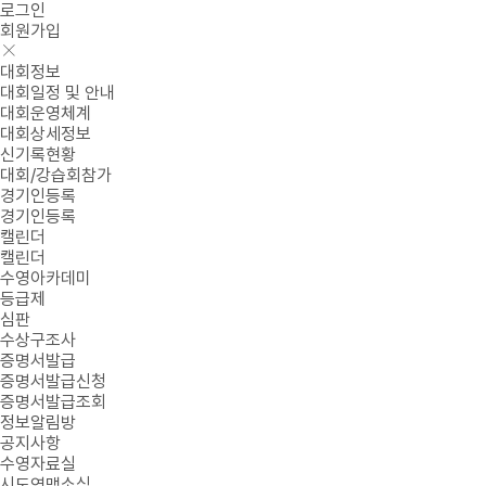
로그인
회원가입
대회정보
대회일정 및 안내
대회운영체계
대회상세정보
신기록현황
대회/강습회참가
경기인등록
경기인등록
캘린더
캘린더
수영아카데미
등급제
심판
수상구조사
증명서발급
증명서발급신청
증명서발급조회
정보알림방
공지사항
수영자료실
시도연맹소식