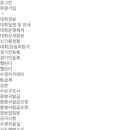
로그인
회원가입
대회정보
대회일정 및 안내
대회운영체계
대회상세정보
신기록현황
대회/강습회참가
경기인등록
경기인등록
캘린더
캘린더
수영아카데미
등급제
심판
수상구조사
증명서발급
증명서발급신청
증명서발급조회
정보알림방
공지사항
수영자료실
시도연맹소식