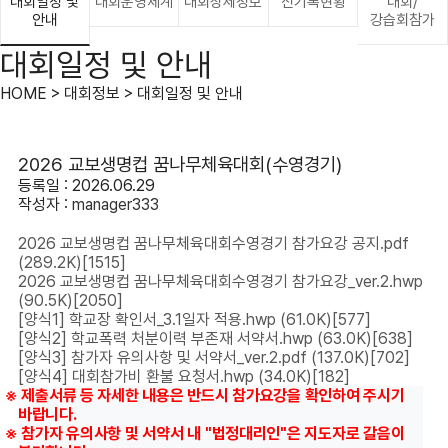
대회일정 및
대회운영체계
대회상세정보
신기록현황
대회/
안내
강습회참가
대회일정 및 안내
HOME > 대회정보 > 대회일정 및 안내
2026 교보생명컵 꿈나무체육대회(수영경기)
등록일 : 2026.06.29
작성자 :
manager333
2026 교보생명컵 꿈나무체육대회수영경기 참가요강 공지.pdf
(289.2K)
[1515]
2026 교보생명컵 꿈나무체육대회수영경기 참가요강_ver.2.hwp
(90.5K)
[2050]
[양식1] 학교장 확인서_3.1일자 적용.hwp
(61.0K)
[577]
[양식2] 학교폭력 처분이력 부존재 서약서.hwp
(63.0K)
[638]
[양식3] 참가자 유의사항 및 서약서_ver.2.pdf
(137.0K)
[702]
[양식4] 대회참가비 환불 요청서.hwp
(34.0K)
[182]
※ 제출서류 등 자세한 내용은 반드시 참가요강을 확인하여 주시기
바랍니다.
※ 참가자 유의사항 및 서약서 내 "법정대리인"은 지도자로 갈음이