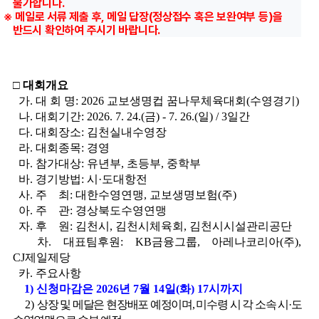
불가합니다.
※ 메일로 서류 제출 후, 메일 답장(정상접수 혹은 보완여부 등)을
반드시 확인하여 주시기 바랍니다.
□ 대회개요
가. 대 회 명: 2026 교보생명컵 꿈나무체육대회(수영경기)
나. 대회기간: 2026. 7. 24.(금) - 7. 26.(일) / 3일간
다. 대회장소: 김천실내수영장
라. 대회종목: 경영
마. 참가대상: 유년부, 초등부, 중학부
바. 경기방법: 시·도대항전
사. 주 최: 대한수영연맹, 교보생명보험(주)
아. 주 관: 경상북도수영연맹
자. 후 원: 김천시, 김천시체육회, 김천시시설관리공단
차. 대표팀후원: KB금융그룹, 아레나코리아(주),
CJ제일제당
카. 주요사항
1) 신청마감은 2026년 7월 14일(화) 17시까지
2)
상장 및 메달은 현장배포 예정이며, 미수령 시 각 소속 시·도