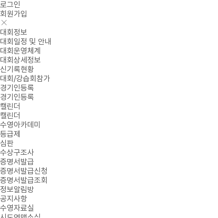
로그인
회원가입
대회정보
대회일정 및 안내
대회운영체계
대회상세정보
신기록현황
대회/강습회참가
경기인등록
경기인등록
캘린더
캘린더
수영아카데미
등급제
심판
수상구조사
증명서발급
증명서발급신청
증명서발급조회
정보알림방
공지사항
수영자료실
시도연맹소식