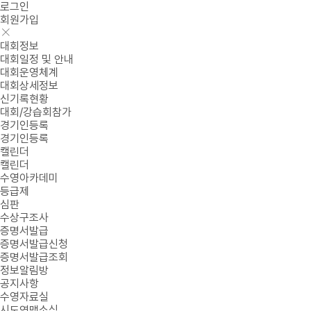
로그인
회원가입
대회정보
대회일정 및 안내
대회운영체계
대회상세정보
신기록현황
대회/강습회참가
경기인등록
경기인등록
캘린더
캘린더
수영아카데미
등급제
심판
수상구조사
증명서발급
증명서발급신청
증명서발급조회
정보알림방
공지사항
수영자료실
시도연맹소식