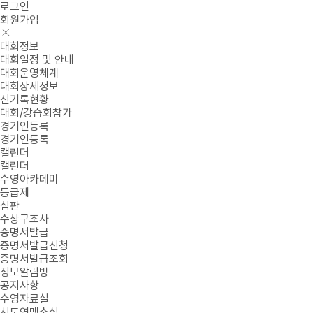
로그인
회원가입
대회정보
대회일정 및 안내
대회운영체계
대회상세정보
신기록현황
대회/강습회참가
경기인등록
경기인등록
캘린더
캘린더
수영아카데미
등급제
심판
수상구조사
증명서발급
증명서발급신청
증명서발급조회
정보알림방
공지사항
수영자료실
시도연맹소식