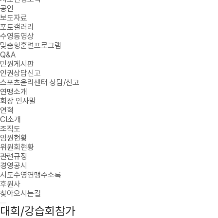
공인
보도자료
포토갤러리
수영동영상
맞춤형훈련프로그램
Q&A
민원게시판
인권상담신고
스포츠윤리센터 상담/신고
연맹소개
회장 인사말
연혁
CI소개
조직도
임원현황
위원회현황
관련규정
경영공시
시도수영연맹주소록
후원사
찾아오시는길
대회/강습회참가