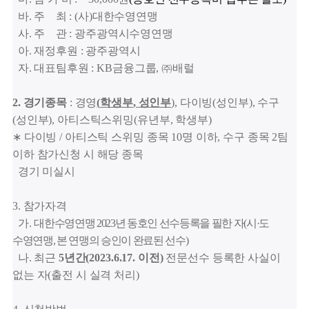
바
.
주 최
: (
사
)
대한수영연맹
사
.
주 관
:
광주광역시수영연맹
아
.
재정후원
:
광주광역시
자
.
대표팀후원
: KB
금융그룹
,
㈜
배럴
2.
경기종목
:
경영
(
학생부
,
성인부
),
다이빙
(
성인부
),
수구
(
성인부
),
아티스틱스위밍
(
유년부
,
학생부
)
∗
다이빙
/
아티스틱 스위밍 종목
10
명 이하
,
수구 종목
2
팀
이하 참가신청 시 해당 종목
경기 미실시
3.
참가자격
가
.
대한수영연맹
2023
년 동호인 선수등록을 필한 자
(
시
·
도
수영연맹
,
본 연맹의 승인이 완료된 선수
)
나
.
최근
5
년간
(2023.6.17.
이전
)
전문선수 등록한 사실이
없는 자
(
출전 시 실격 처리
)