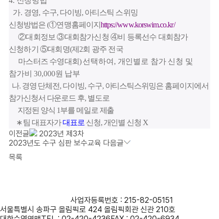
4.
신청방법
가
.
경영
,
수구
,
다이빙
,
아티스틱 스위밍
신청방법은
(
①
연맹홈페이지
https://www.korswim.co.kr
/
②
대회정보
③
대회참가신청
④
비 등록선수 대회참가
신청하기
⑤
대회명
(
제
2
회 광주 전국
마스터즈 수영대회
)
선택하여
,
개인별로 참가 신청 및
참가비
30,000
원 납부
나
.
경영 단체전
,
다이빙
,
수구
,
아티스틱스위밍은 홈페이지에서
참가신청서 다운로드 후
,
별도로
지정된 양식
1
부를 메일로 제출
∗
팀 대표자가
대표로
신청
,
개인별 신청
X
이전글
2023년 제3차
2023년도 수구 심판 보수교육
다음글
목록
사단법인 대한수영연맹
사업자등록번호 : 215-82-05151
서울특별시 송파구 올림픽로 424 올림픽회관 신관 210호
대한수영연맹
TEL : 02-420-4236
FAX : 02-420-6934