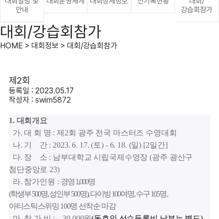
대회일정 및
대회운영체계
대회상세정보
신기록현황
대회/
안내
강습회참가
대회/강습회참가
HOME > 대회정보 > 대회/강습회참가
제2회
등록일 : 2023.05.17
작성자 :
swim5872
1. 대회개요
가
.
대 회 명
:
제
2
회 광주 전국 마스터즈 수영대회
나
.
기 간
: 2023. 6. 17. (
토
) - 6. 18. (
일
) [2
일간
]
다
.
장 소
:
남부대학교 시립국제수영장
(
광주 광산구
첨단중앙로
23)
라
.
참가인원
:
경영
1,000
명
(
학생부
500
명
,
성인부
500
명
),
다이빙
100
여명
,
수구
105
명,
아티스틱스위밍 100명 선착순 마감
마
.
참 가 비
:
30,000
원
(
동호인 선수등록비 납부는 별도
)