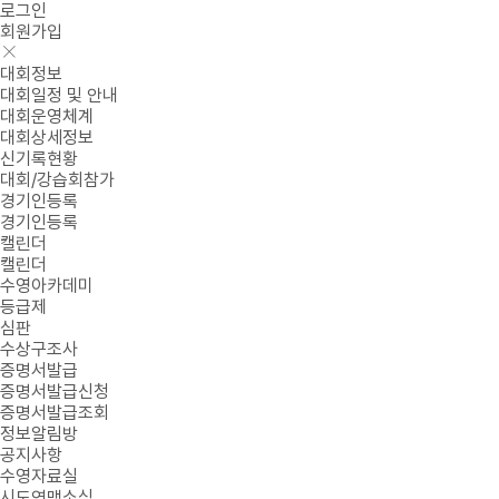
로그인
회원가입
대회정보
대회일정 및 안내
대회운영체계
대회상세정보
신기록현황
대회/강습회참가
경기인등록
경기인등록
캘린더
캘린더
수영아카데미
등급제
심판
수상구조사
증명서발급
증명서발급신청
증명서발급조회
정보알림방
공지사항
수영자료실
시도연맹소식