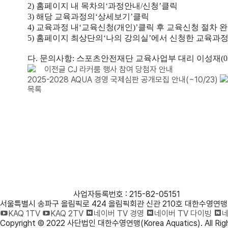
2)
홈페이지 내 목차의
‘
과정안내
/
신청
’
클릭
3)
해당 교육과정의
‘
상세보기
’
클릭
4)
교육과정 내
‘
교육신청
(
개인
)’
클릭 후 교육신청 절차 
5)
홈페이지 최상단의
‘
나의 강의실
’
에서 신청한 교육과정
다
.
문의사항
:
스포츠안전재단 교육사업부 대리 이성재
(
이전글
CJ 라커룸 행사 참여 당첨자 안내
2025-2028 AQUA 경영 국제심판 공개모집 안내(~10/23)
목록
사단법인 대한수영연맹
사업자등록번호 : 215-82-05151
서울특별시 송파구 올림픽로 424 올림픽회관 신관 210호 대한수영연맹
KAQ 1TV
KAQ 2TV
네이버 TV 경영
네이버 TV 다이빙
네
Copyright © 2022 사단법인 대한수영연맹(Korea Aquatics). All Righ