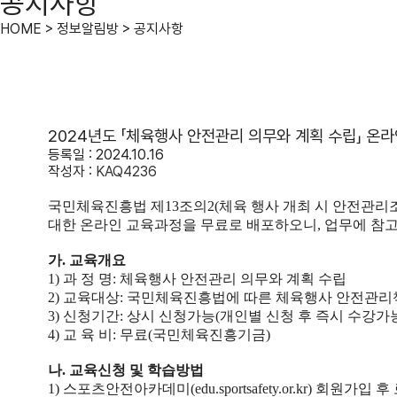
공지사항
HOME > 정보알림방 > 공지사항
2024년도 「체육행사 안전관리 의무와 계획 수립」 온
등록일 : 2024.10.16
작성자 :
KAQ4236
국민체육진흥법 제
13
조의
2(
체육 행사 개최 시 안전관리
대한 온라인 교육과정을 무료로 배포하오니
,
업무에 참
가.
교육개요
1)
과 정 명
:
체육행사 안전관리 의무와 계획 수립
2)
교육대상
:
국민체육진흥법에 따른 체육행사 안전관리
3)
신청기간
:
상시 신청가능
(
개인별 신청 후 즉시 수강가
4)
교 육 비
:
무료
(
국민체육진흥기금
)
나
.
교육신청 및 학습방법
1)
스포츠안전아카데미
(edu.sportsafety.or.kr)
회원가입 후