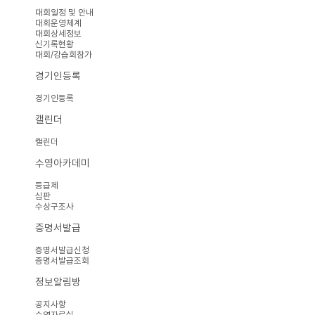
대회일정 및 안내
대회운영체계
대회상세정보
신기록현황
대회/강습회참가
경기인등록
경기인등록
캘린더
캘린더
수영아카데미
등급제
심판
수상구조사
증명서발급
증명서발급신청
증명서발급조회
정보알림방
공지사항
수영자료실