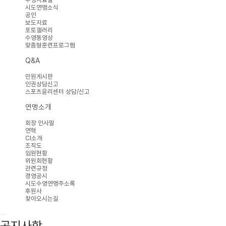
시도연맹소식
공인
보도자료
포토갤러리
수영동영상
맞춤형훈련프로그램
Q&A
민원게시판
인권상담신고
스포츠윤리센터 상담/신고
연맹소개
회장 인사말
연혁
CI소개
조직도
임원현황
위원회현황
관련규정
경영공시
시도수영연맹주소록
후원사
찾아오시는길
공지사항