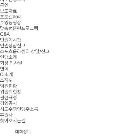
공인
보도자료
포토갤러리
수영동영상
맞춤형훈련프로그램
Q&A
민원게시판
인권상담신고
스포츠윤리센터 상담/신고
연맹소개
회장 인사말
연혁
CI소개
조직도
임원현황
위원회현황
관련규정
경영공시
시도수영연맹주소록
후원사
찾아오시는길
대회정보