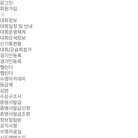
로그인
회원가입
대회정보
대회일정 및 안내
대회운영체계
대회상세정보
신기록현황
대회/강습회참가
경기인등록
경기인등록
캘린더
캘린더
수영아카데미
등급제
심판
수상구조사
증명서발급
증명서발급신청
증명서발급조회
정보알림방
공지사항
수영자료실
시도연맹소식