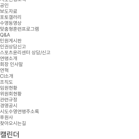
공인
보도자료
포토갤러리
수영동영상
맞춤형훈련프로그램
Q&A
민원게시판
인권상담신고
스포츠윤리센터 상담/신고
연맹소개
회장 인사말
연혁
CI소개
조직도
임원현황
위원회현황
관련규정
경영공시
시도수영연맹주소록
후원사
찾아오시는길
캘린더