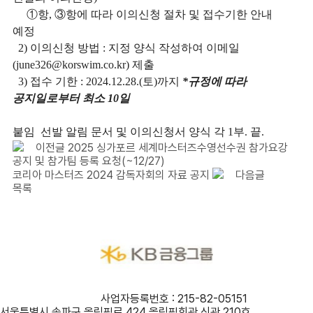
①
항
,
③
항에 따라 이의신청 절차 및 접수기한 안내
예정
2)
이의신청 방법
:
지정 양식 작성하여 이메일
(june326@korswim.co.kr)
제출
3)
접수 기한
: 2024.12.28.(
토
)
까지
*
규정에 따라
공지일로부터 최소
10
일
붙임 선발 알림 문서 및 이의신청서 양식 각
1
부
.
끝
.
이전글
2025 싱가포르 세계마스터즈수영선수권 참가요강
공지 및 참가팀 등록 요청(~12/27)
코리아 마스터즈 2024 감독자회의 자료 공지
다음글
목록
사단법인 대한수영연맹
사업자등록번호 : 215-82-05151
서울특별시 송파구 올림픽로 424 올림픽회관 신관 210호