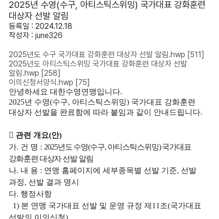
2025년 수영(수구, 아티스틱스위밍) 국가대표 강화훈련
대상자 선발 알림
등록일 : 2024.12.18
작성자 :
june326
2025년도 수구 국가대표 강화훈련 대상자 선발 알림.hwp
[511]
2025년도 아티스틱스위밍 국가대표 강화훈련 대상자 선발
알림.hwp
[258]
이의신청서양식.hwp
[75]
안녕하세요 대한수영연맹입니다.
2025년 수영(수구, 아티스틱스위밍) 국가대표 강화훈련
대상자 선발을 완료함에 따라 붙임과 같이 안내드립니다.

관련 개요
(
안
)
가
.
건 명
:
2025
년도 수영
(
수구
,
아티스틱스위밍
)
국가대표
강화훈련 대상자 선발 알림
나
.
내 용
:
연맹 홈페이지에 세부종목별 선발 기준
,
선발
과정
,
선발 결과 명시
다
.
행정사항
1)
본 연맹 국가대표 선발 및 운영 규정 제
11
조
(
국가대표
선발의 이의신청
)