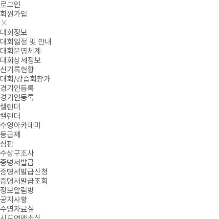
로그인
회원가입
대회정보
대회일정 및 안내
대회운영체계
대회상세정보
신기록현황
대회/강습회참가
경기인등록
경기인등록
캘린더
캘린더
수영아카데미
등급제
심판
수상구조사
증명서발급
증명서발급신청
증명서발급조회
정보알림방
공지사항
수영자료실
시도연맹소식