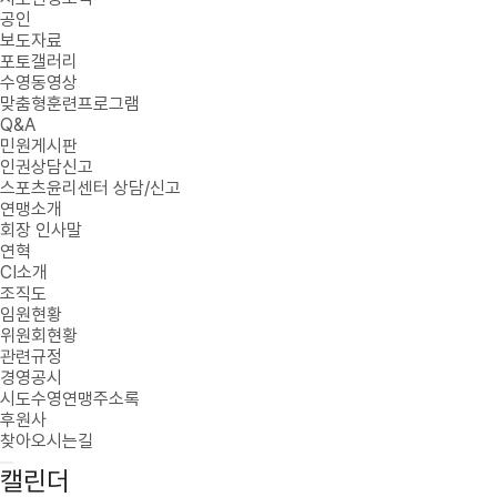
공인
보도자료
포토갤러리
수영동영상
맞춤형훈련프로그램
Q&A
민원게시판
인권상담신고
스포츠윤리센터 상담/신고
연맹소개
회장 인사말
연혁
CI소개
조직도
임원현황
위원회현황
관련규정
경영공시
시도수영연맹주소록
후원사
찾아오시는길
캘린더