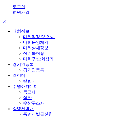
로그인
회원가입
대회정보
대회일정 및 안내
대회운영체계
대회상세정보
신기록현황
대회/강습회참가
경기인등록
경기인등록
캘린더
캘린더
수영아카데미
등급제
심판
수상구조사
증명서발급
증명서발급신청