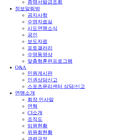
증명서발급조회
정보알림방
공지사항
수영자료실
시도연맹소식
공인
보도자료
포토갤러리
수영동영상
맞춤형훈련프로그램
Q&A
민원게시판
인권상담신고
스포츠윤리센터 상담/신고
연맹소개
회장 인사말
연혁
CI소개
조직도
임원현황
위원회현황
관련규정