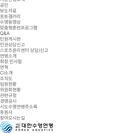
공인
보도자료
포토갤러리
수영동영상
맞춤형훈련프로그램
Q&A
민원게시판
인권상담신고
스포츠윤리센터 상담/신고
연맹소개
회장 인사말
연혁
CI소개
조직도
임원현황
위원회현황
관련규정
경영공시
시도수영연맹주소록
후원사
찾아오시는길