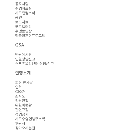
공지사항
수영자료실
시도연맹소식
공인
보도자료
포토갤러리
수영동영상
맞춤형훈련프로그램
Q&A
민원게시판
인권상담신고
스포츠윤리센터 상담/신고
연맹소개
회장 인사말
연혁
CI소개
조직도
임원현황
위원회현황
관련규정
경영공시
시도수영연맹주소록
후원사
찾아오시는길