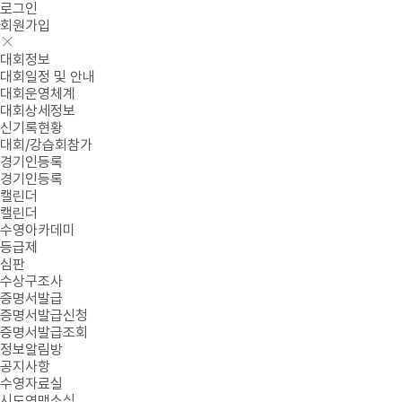
로그인
회원가입
대회정보
대회일정 및 안내
대회운영체계
대회상세정보
신기록현황
대회/강습회참가
경기인등록
경기인등록
캘린더
캘린더
수영아카데미
등급제
심판
수상구조사
증명서발급
증명서발급신청
증명서발급조회
정보알림방
공지사항
수영자료실
시도연맹소식