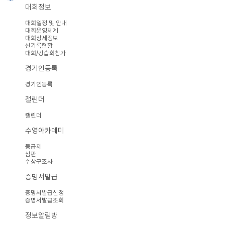
대회정보
대회일정 및 안내
대회운영체계
대회상세정보
신기록현황
대회/강습회참가
경기인등록
경기인등록
캘린더
캘린더
수영아카데미
등급제
심판
수상구조사
증명서발급
증명서발급신청
증명서발급조회
정보알림방