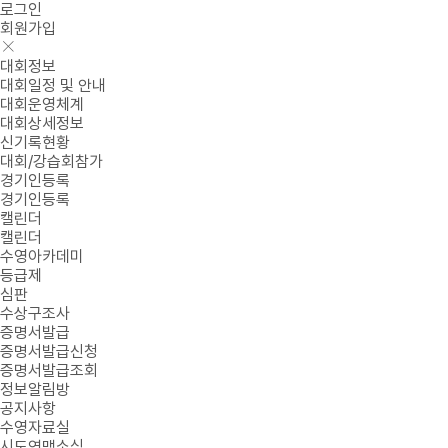
로그인
회원가입
대회정보
대회일정 및 안내
대회운영체계
대회상세정보
신기록현황
대회/강습회참가
경기인등록
경기인등록
캘린더
캘린더
수영아카데미
등급제
심판
수상구조사
증명서발급
증명서발급신청
증명서발급조회
정보알림방
공지사항
수영자료실
시도연맹소식