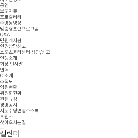
공인
보도자료
포토갤러리
수영동영상
맞춤형훈련프로그램
Q&A
민원게시판
인권상담신고
스포츠윤리센터 상담/신고
연맹소개
회장 인사말
연혁
CI소개
조직도
임원현황
위원회현황
관련규정
경영공시
시도수영연맹주소록
후원사
찾아오시는길
캘린더