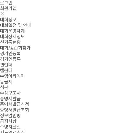
로그인
회원가입
대회정보
대회일정 및 안내
대회운영체계
대회상세정보
신기록현황
대회/강습회참가
경기인등록
경기인등록
캘린더
캘린더
수영아카데미
등급제
심판
수상구조사
증명서발급
증명서발급신청
증명서발급조회
정보알림방
공지사항
수영자료실
시도연맹소식