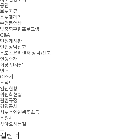
공인
보도자료
포토갤러리
수영동영상
맞춤형훈련프로그램
Q&A
민원게시판
인권상담신고
스포츠윤리센터 상담/신고
연맹소개
회장 인사말
연혁
CI소개
조직도
임원현황
위원회현황
관련규정
경영공시
시도수영연맹주소록
후원사
찾아오시는길
캘린더