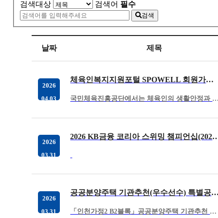
검색대상
검색어
필수
검색
날짜
제목
체육인복지지원포털 SPOWELL 회원가입 안내
2026
국민체육진흥공단에서는 체육인의 생활안정과 경력개발 지원을 위한 다양한 복지사업을총괄하는 체육인 복지지원 포털(이하 스포웰
04.03
2026 KB금융 코리아 스위밍 챔피언십(2026 경영 국가대표 선발대회) 결과
2026
03.31
공공분양주택 기관추천(우수선수) 특별공급 대상자 모집(
2026
「인천가정2 B2블록」공공분양주택 기관추천 특별공급과 관련하여 아래와 같이 안내드리오니 자격요건을 갖춘 신청 희망‘우수선수’가 있는 경우 관련 …
03.31