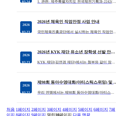
1. 관련: 제주특별자치도 전국체전기획과-2242(2026.3.20.)2. 2026년 제주에서 개최되는 제107회 전국체육대회의 국민 참여 
03.24
2026년 체육인 직업안정 사업 안내
2026
국민체육진흥공단에서 실시하는 체육인 직업안정 사업을 아래와 같이 안내하오니 관심있는 분들의 많은 지원바랍니다. 가. 지원
03.23
2026년 KYK 재단 유소년 장학생 선발 안내 및 추천 요청
2026
KYK 재단(김연경 재단)에서는 첨부와 같이 장학생을 선발할 예정입니다. 세부 내용은 첨부한 자료 참고하시기 바라며 대상자가 있는 경우…
03.23
제98회 동아수영대회(아티스틱스위밍) 및 2026년 아티스틱스위밍
2026
우리 연맹에서는 제98회 동아수영대회(아티스틱스위밍) 및 2026년 아티스틱스위밍 국가대표 파견인원 선발 평가전 심판 모집 안내문을 연맹 홈페이…
03.22
처음
1
페이지
2
페이지
3
페이지
4
페이지
5
페이지
6
페이지
7
페
이지
8
페이지
9
페이지
열린
10
페이지
다음
맨끝