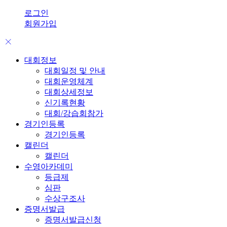
로그인
회원가입
대회정보
대회일정 및 안내
대회운영체계
대회상세정보
신기록현황
대회/강습회참가
경기인등록
경기인등록
캘린더
캘린더
수영아카데미
등급제
심판
수상구조사
증명서발급
증명서발급신청