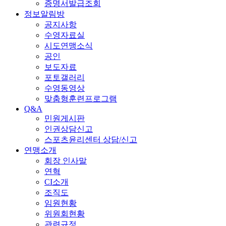
증명서발급조회
정보알림방
공지사항
수영자료실
시도연맹소식
공인
보도자료
포토갤러리
수영동영상
맞춤형훈련프로그램
Q&A
민원게시판
인권상담신고
스포츠윤리센터 상담/신고
연맹소개
회장 인사말
연혁
CI소개
조직도
임원현황
위원회현황
관련규정