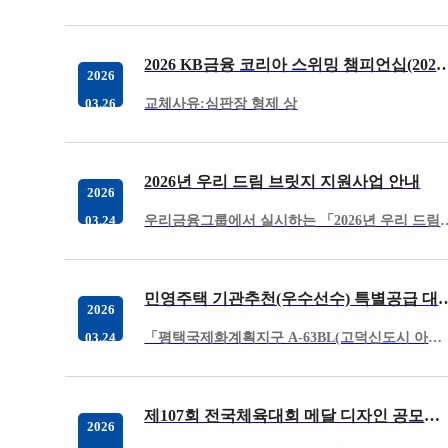
2026 KB금융 코리아 스위밍 챔피언십(2026 경영 국가대
2026
교체사유:심판장 형제 상
03.26
2026년 우리 드림 브릿지 지원사업 안내
2026
우리금융그룹에서 실시하는 「2026년 우리 드림 브릿지 지원사업」
03.24
민영주택 기관추천(우수선수) 특별공급
2026
「평택국제화계획지구 A-63BL(고덕신도시 아테라)」민영주택 기관추천 특별공급과 관련하여 아래와 같이 안내드리오니 자격요건을 갖춘 신청 희망‘우…
03.24
제107회 전국체육대회 메달 디자인 공모전 홍보 및 참여 안내
2026