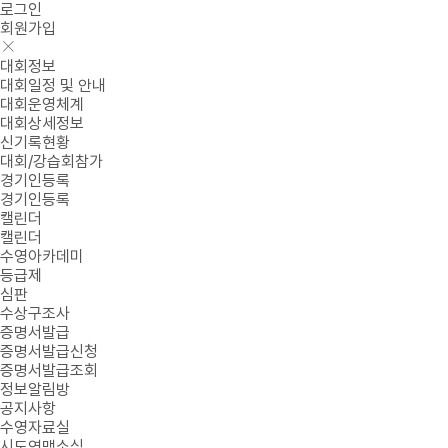
로그인
회원가입
대회정보
대회일정 및 안내
대회운영체계
대회상세정보
신기록현황
대회/강습회참가
경기인등록
경기인등록
캘린더
캘린더
수영아카데미
등급제
심판
수상구조사
증명서발급
증명서발급신청
증명서발급조회
정보알림방
공지사항
수영자료실
시도연맹소식