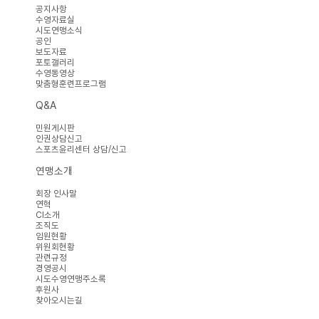
공지사항
수영자료실
시도연맹소식
공인
보도자료
포토갤러리
수영동영상
맞춤형훈련프로그램
Q&A
민원게시판
인권상담신고
스포츠윤리센터 상담/신고
연맹소개
회장 인사말
연혁
CI소개
조직도
임원현황
위원회현황
관련규정
경영공시
시도수영연맹주소록
후원사
찾아오시는길