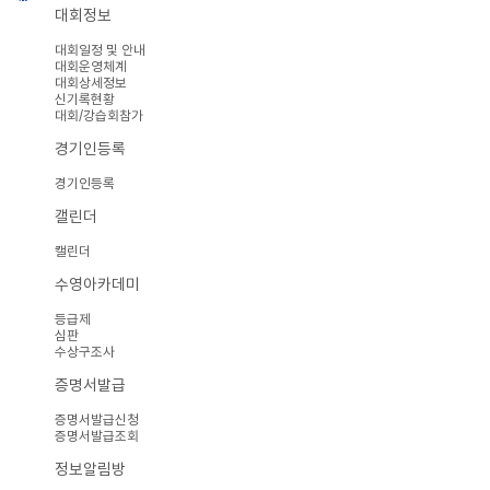
대회정보
대회일정 및 안내
대회운영체계
대회상세정보
신기록현황
대회/강습회참가
경기인등록
경기인등록
캘린더
캘린더
수영아카데미
등급제
심판
수상구조사
증명서발급
증명서발급신청
증명서발급조회
정보알림방