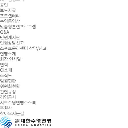
공인
보도자료
포토갤러리
수영동영상
맞춤형훈련프로그램
Q&A
민원게시판
인권상담신고
스포츠윤리센터 상담/신고
연맹소개
회장 인사말
연혁
CI소개
조직도
임원현황
위원회현황
관련규정
경영공시
시도수영연맹주소록
후원사
찾아오시는길