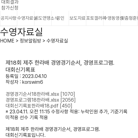
대회결과
참가신청
공지사항
수영자료실
시도연맹소식
공인
보도자료
포토갤러리
수영동영상
맞춤형훈
수영자료실
HOME > 정보알림방 > 수영자료실
제18회 제주 한라배 경영경기순서, 경영프로그램.
대회신기록표
등록일 : 2023.04.10
작성자 :
korswim6
경영경기순서18한라배.xlsx
[1070]
경영프로그램18한라배.xlsx
[2056]
대회신기록표한라배18.pdf
[450]
※ 23.04.11. 오전 11:15 수정사항 적용: 누락인원 추가, 기준기록
미적용 선수 기록 적용
제18회 제주 한라배 경영경기순서, 경영프로그램.
대회신기록표입니다.