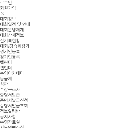
로그인
회원가입
대회정보
대회일정 및 안내
대회운영체계
대회상세정보
신기록현황
대회/강습회참가
경기인등록
경기인등록
캘린더
캘린더
수영아카데미
등급제
심판
수상구조사
증명서발급
증명서발급신청
증명서발급조회
정보알림방
공지사항
수영자료실
시도연맹소식