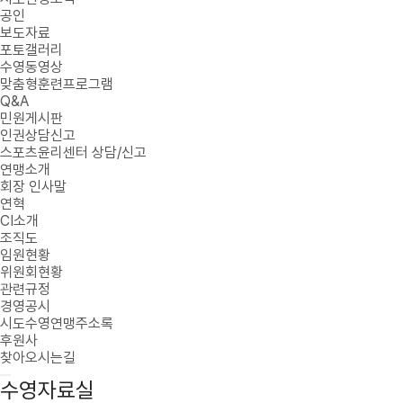
공인
보도자료
포토갤러리
수영동영상
맞춤형훈련프로그램
Q&A
민원게시판
인권상담신고
스포츠윤리센터 상담/신고
연맹소개
회장 인사말
연혁
CI소개
조직도
임원현황
위원회현황
관련규정
경영공시
시도수영연맹주소록
후원사
찾아오시는길
수영자료실