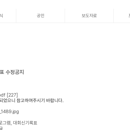
식
공인
보도자료
적표 수정공지
pdf
[227]
되었으니 참고하여주시기 바랍니다.
프로그램, 대회신기록표
글