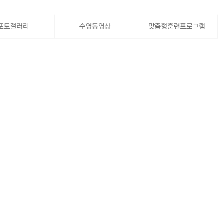
포토갤러리
수영동영상
맞춤형훈련프로그램