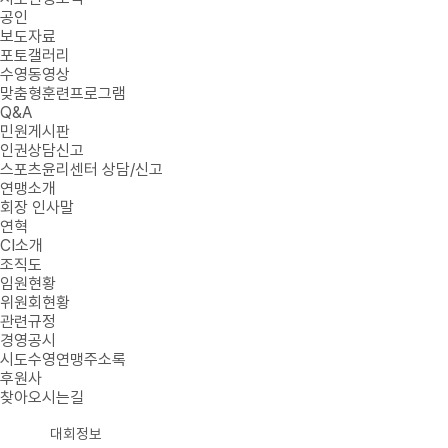
공인
보도자료
포토갤러리
수영동영상
맞춤형훈련프로그램
Q&A
민원게시판
인권상담신고
스포츠윤리센터 상담/신고
연맹소개
회장 인사말
연혁
CI소개
조직도
임원현황
위원회현황
관련규정
경영공시
시도수영연맹주소록
후원사
찾아오시는길
대회정보