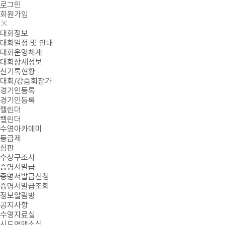
로그인
회원가입
대회정보
대회일정 및 안내
대회운영체계
대회상세정보
신기록현황
대회/강습회참가
경기인등록
경기인등록
캘린더
캘린더
수영아카데미
등급제
심판
수상구조사
증명서발급
증명서발급신청
증명서발급조회
정보알림방
공지사항
수영자료실
시도연맹소식