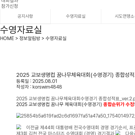
대회결과
참가신청
공지사항
수영자료실
시도연맹소
수영자료실
HOME > 정보알림방 > 수영자료실
2025 교보생명컵 꿈나무체육대회(수영경기) 종합성
등록일 : 2025.08.01
작성자 :
korswim4848
2025 교보생명컵 꿈나무체육대회수영경기 종합성적표_ver.2.
2025 교보생명컵 꿈나무 체육대회(수영경기)
종합순위가 수정
이전글
제44회 대통령배 전국수영대회 경영 경기순서, 
제3회 김천 전국 마스터즈 수영대회 (경영) 경기결과
다음