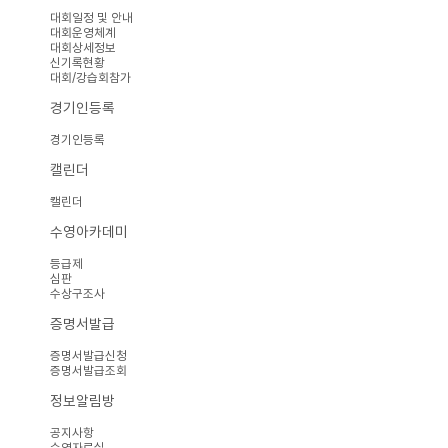
대회일정 및 안내
대회운영체계
대회상세정보
신기록현황
대회/강습회참가
경기인등록
경기인등록
캘린더
캘린더
수영아카데미
등급제
심판
수상구조사
증명서발급
증명서발급신청
증명서발급조회
정보알림방
공지사항
수영자료실