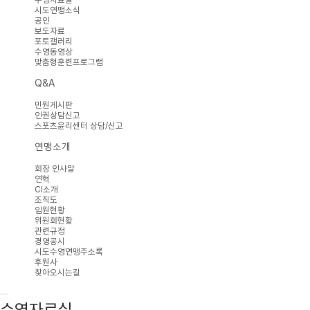
시도연맹소식
공인
보도자료
포토갤러리
수영동영상
맞춤형훈련프로그램
Q&A
민원게시판
인권상담신고
스포츠윤리센터 상담/신고
연맹소개
회장 인사말
연혁
CI소개
조직도
임원현황
위원회현황
관련규정
경영공시
시도수영연맹주소록
후원사
찾아오시는길
수영자료실