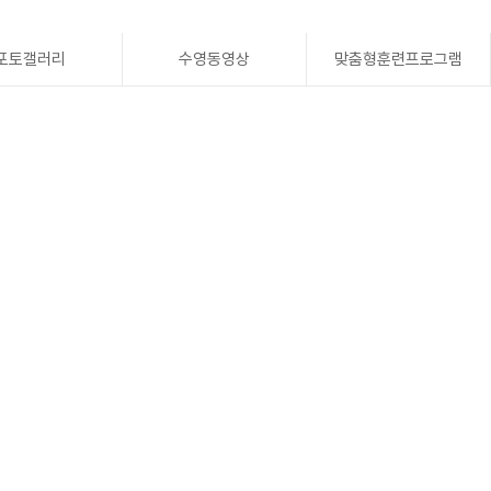
포토갤러리
수영동영상
맞춤형훈련프로그램