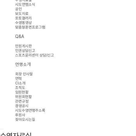
시도연맹소식
공인
보도자료
포토갤러리
수영동영상
맞춤형훈련프로그램
Q&A
민원게시판
인권상담신고
스포츠윤리센터 상담/신고
연맹소개
회장 인사말
연혁
CI소개
조직도
임원현황
위원회현황
관련규정
경영공시
시도수영연맹주소록
후원사
찾아오시는길
수영자료실