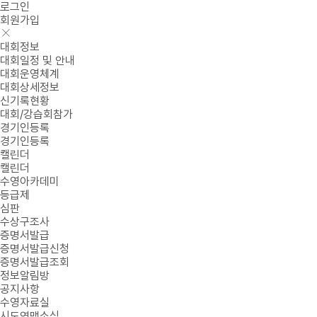
로그인
회원가입
대회정보
대회일정 및 안내
대회운영체계
대회상세정보
신기록현황
대회/강습회참가
경기인등록
경기인등록
캘린더
캘린더
수영아카데미
등급제
심판
수상구조사
증명서발급
증명서발급신청
증명서발급조회
정보알림방
공지사항
수영자료실
시도연맹소식