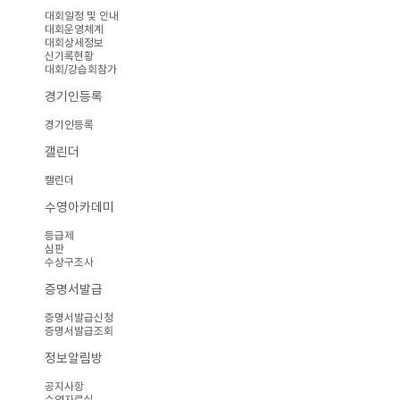
대회일정 및 안내
대회운영체계
대회상세정보
신기록현황
대회/강습회참가
경기인등록
경기인등록
캘린더
캘린더
수영아카데미
등급제
심판
수상구조사
증명서발급
증명서발급신청
증명서발급조회
정보알림방
공지사항
수영자료실