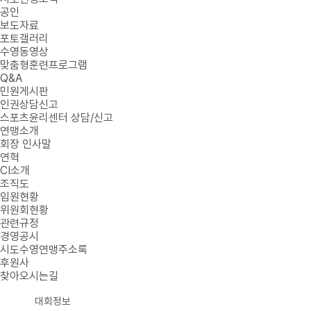
공인
보도자료
포토갤러리
수영동영상
맞춤형훈련프로그램
Q&A
민원게시판
인권상담신고
스포츠윤리센터 상담/신고
연맹소개
회장 인사말
연혁
CI소개
조직도
임원현황
위원회현황
관련규정
경영공시
시도수영연맹주소록
후원사
찾아오시는길
대회정보