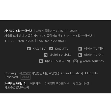
사단법인 대한수영연맹
사업자등록번호 : 215-82-05151
서울특별시 송파구 올림픽로 424 올림픽회관 신관 210호 대한수영연맹
TEL : 02-420-4236
FAX : 02-420-6934
KAQ 1TV
KAQ 2TV
네이버 TV 경영
네이버 TV 다이빙
네이버 TV 수구
네이버 TV 아티스틱
@korea.aquatics
Copyright © 2022 사단법인 대한수영연맹(Korea Aquatics). All Rights
Reserved.
ADM
개인정보처리방침
이용약관
이메일무단수집거부
찾아오시는길
시도수영연맹주소록