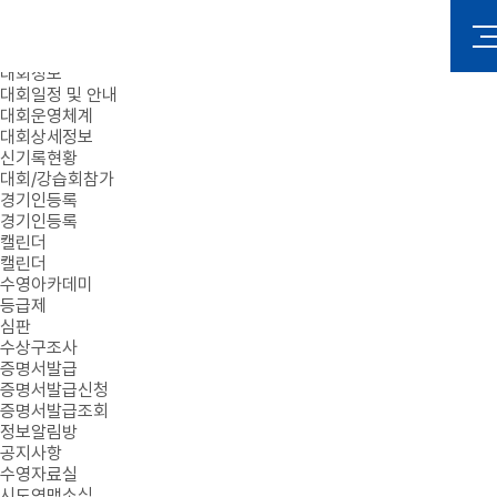
로그인
회원가입
대회정보
대회일정 및 안내
대회운영체계
대회상세정보
신기록현황
대회/강습회참가
경기인등록
경기인등록
캘린더
캘린더
수영아카데미
등급제
심판
수상구조사
증명서발급
증명서발급신청
증명서발급조회
정보알림방
공지사항
수영자료실
시도연맹소식