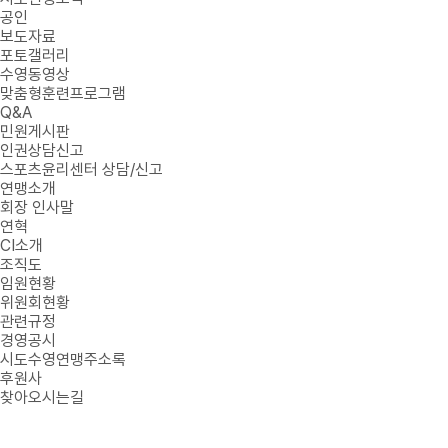
공인
보도자료
포토갤러리
수영동영상
맞춤형훈련프로그램
Q&A
민원게시판
인권상담신고
스포츠윤리센터 상담/신고
연맹소개
회장 인사말
연혁
CI소개
조직도
임원현황
위원회현황
관련규정
경영공시
시도수영연맹주소록
후원사
찾아오시는길