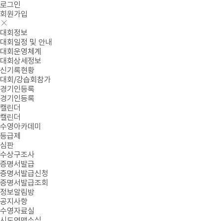
로그인
회원가입
대회정보
대회일정 및 안내
대회운영체계
대회상세정보
신기록현황
대회/강습회참가
경기인등록
경기인등록
캘린더
캘린더
수영아카데미
등급제
심판
수상구조사
증명서발급
증명서발급신청
증명서발급조회
정보알림방
공지사항
수영자료실
시도연맹소식