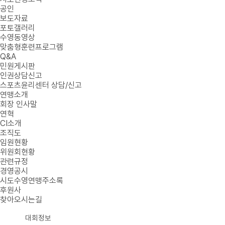
공인
보도자료
포토갤러리
수영동영상
맞춤형훈련프로그램
Q&A
민원게시판
인권상담신고
스포츠윤리센터 상담/신고
연맹소개
회장 인사말
연혁
CI소개
조직도
임원현황
위원회현황
관련규정
경영공시
시도수영연맹주소록
후원사
찾아오시는길
대회정보