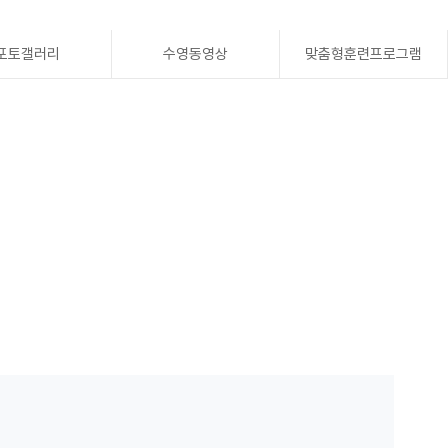
포토갤러리
수영동영상
맞춤형훈련프로그램