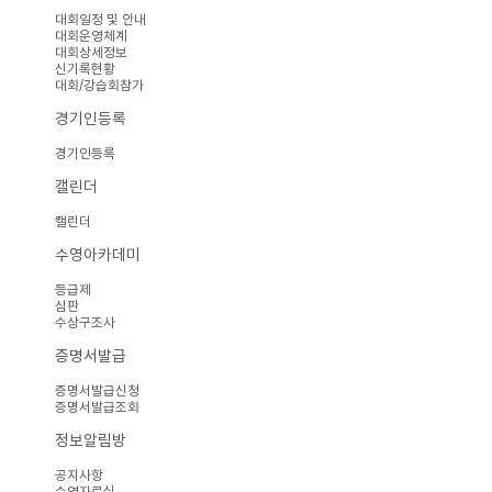
대회일정 및 안내
대회운영체계
대회상세정보
신기록현황
대회/강습회참가
경기인등록
경기인등록
캘린더
캘린더
수영아카데미
등급제
심판
수상구조사
증명서발급
증명서발급신청
증명서발급조회
정보알림방
공지사항
수영자료실