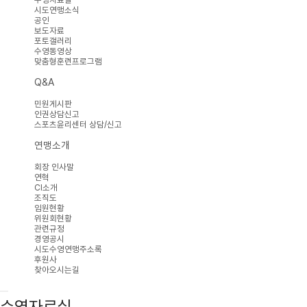
시도연맹소식
공인
보도자료
포토갤러리
수영동영상
맞춤형훈련프로그램
Q&A
민원게시판
인권상담신고
스포츠윤리센터 상담/신고
연맹소개
회장 인사말
연혁
CI소개
조직도
임원현황
위원회현황
관련규정
경영공시
시도수영연맹주소록
후원사
찾아오시는길
수영자료실