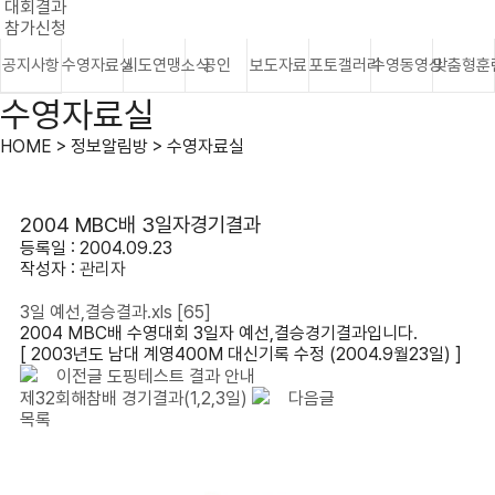
대회결과
참가신청
공지사항
수영자료실
시도연맹소식
공인
보도자료
포토갤러리
수영동영상
맞춤형훈
수영자료실
HOME > 정보알림방 > 수영자료실
2004 MBC배 3일자경기결과
등록일 : 2004.09.23
작성자 :
관리자
3일 예선,결승결과.xls
[65]
2004 MBC배 수영대회 3일자 예선,결승경기결과입니다.
[ 2003년도 남대 계영400M 대신기록 수정 (2004.9월23일) ]
이전글
도핑테스트 결과 안내
제32회해참배 경기결과(1,2,3일)
다음글
목록