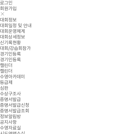
로그인
회원가입
대회정보
대회일정 및 안내
대회운영체계
대회상세정보
신기록현황
대회/강습회참가
경기인등록
경기인등록
캘린더
캘린더
수영아카데미
등급제
심판
수상구조사
증명서발급
증명서발급신청
증명서발급조회
정보알림방
공지사항
수영자료실
시도연맹소식