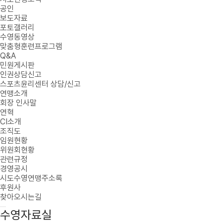
공인
보도자료
포토갤러리
수영동영상
맞춤형훈련프로그램
Q&A
민원게시판
인권상담신고
스포츠윤리센터 상담/신고
연맹소개
회장 인사말
연혁
CI소개
조직도
임원현황
위원회현황
관련규정
경영공시
시도수영연맹주소록
후원사
찾아오시는길
수영자료실