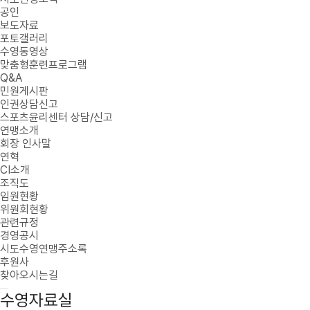
공인
보도자료
포토갤러리
수영동영상
맞춤형훈련프로그램
Q&A
민원게시판
인권상담신고
스포츠윤리센터 상담/신고
연맹소개
회장 인사말
연혁
CI소개
조직도
임원현황
위원회현황
관련규정
경영공시
시도수영연맹주소록
후원사
찾아오시는길
수영자료실