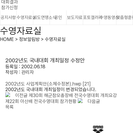
대회결과
참가신청
공지사항
수영자료실
시도연맹소식
공인
보도자료
포토갤러리
수영동영상
맞춤형훈
수영자료실
HOME > 정보알림방 > 수영자료실
2002년도 국내대회 개최일정 수정안
등록일 : 2002.06.18
작성자 :
관리자
2002년도 사업계획안(소체수정본).hwp
[21]
2002년도 국내대회 개최일정이 변경되었습니다.
이전글
제30회 해군참모총장배 전국수영대회 개최요강
제22회 아산배 전국수영대회 참가현황
다음글
목록