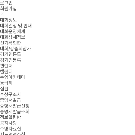
로그인
회원가입
대회정보
대회일정 및 안내
대회운영체계
대회상세정보
신기록현황
대회/강습회참가
경기인등록
경기인등록
캘린더
캘린더
수영아카데미
등급제
심판
수상구조사
증명서발급
증명서발급신청
증명서발급조회
정보알림방
공지사항
수영자료실
시도연맹소식