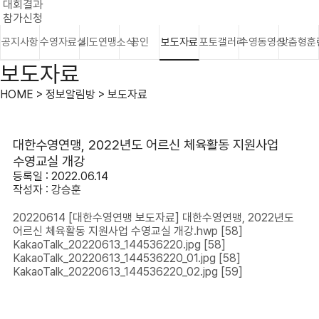
대회결과
참가신청
공지사항
수영자료실
시도연맹소식
공인
보도자료
포토갤러리
수영동영상
맞춤형훈
보도자료
HOME > 정보알림방 > 보도자료
대한수영연맹, 2022년도 어르신 체육활동 지원사업
수영교실 개강
등록일 : 2022.06.14
작성자 :
강승훈
20220614 [대한수영연맹 보도자료] 대한수영연맹, 2022년도
어르신 체육활동 지원사업 수영교실 개강.hwp
[58]
KakaoTalk_20220613_144536220.jpg
[58]
KakaoTalk_20220613_144536220_01.jpg
[58]
KakaoTalk_20220613_144536220_02.jpg
[59]