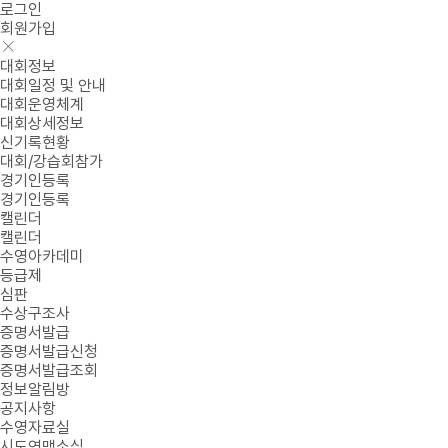
로그인
회원가입
대회정보
대회일정 및 안내
대회운영체계
대회상세정보
신기록현황
대회/강습회참가
경기인등록
경기인등록
캘린더
캘린더
수영아카데미
등급제
심판
수상구조사
증명서발급
증명서발급신청
증명서발급조회
정보알림방
공지사항
수영자료실
시도연맹소식