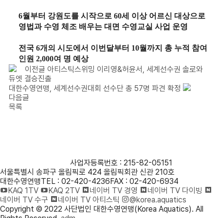
6
월부터 강원도를 시작으로
60
세 이상 어르신 대상으로
영법과 수영 체조 배우는 대면 수영교실 사업 운영
전국
6
개의 시도에서 이번달부터
10
월까지 총 누적 참여
인원
2,000
여 명 예상
이전글
아티스틱스위밍 이리영&허윤서, 세계선수권 솔로와
듀엣 결승진출
대한수영연맹, 세계선수권대회 선수단 총 57명 파견 확정
다음글
목록
사단법인 대한수영연맹
사업자등록번호 : 215-82-05151
서울특별시 송파구 올림픽로 424 올림픽회관 신관 210호
대한수영연맹
TEL : 02-420-4236
FAX : 02-420-6934
KAQ 1TV
KAQ 2TV
네이버 TV 경영
네이버 TV 다이빙
네이버 TV 수구
네이버 TV 아티스틱
@korea.aquatics
Copyright © 2022 사단법인 대한수영연맹(Korea Aquatics). All