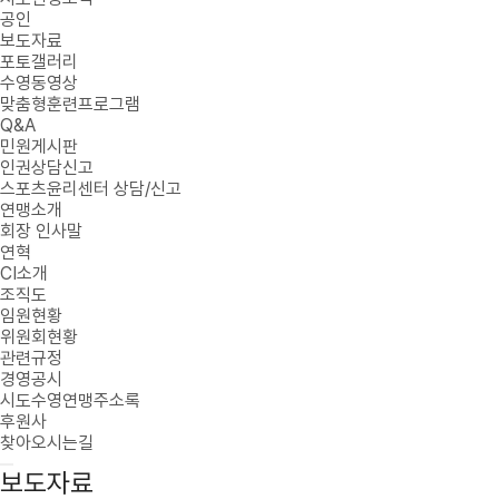
공인
보도자료
포토갤러리
수영동영상
맞춤형훈련프로그램
Q&A
민원게시판
인권상담신고
스포츠윤리센터 상담/신고
연맹소개
회장 인사말
연혁
CI소개
조직도
임원현황
위원회현황
관련규정
경영공시
시도수영연맹주소록
후원사
찾아오시는길
보도자료