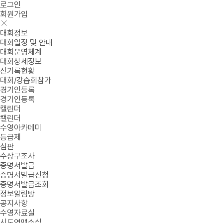
로그인
회원가입
대회정보
대회일정 및 안내
대회운영체계
대회상세정보
신기록현황
대회/강습회참가
경기인등록
경기인등록
캘린더
캘린더
수영아카데미
등급제
심판
수상구조사
증명서발급
증명서발급신청
증명서발급조회
정보알림방
공지사항
수영자료실
시도연맹소식