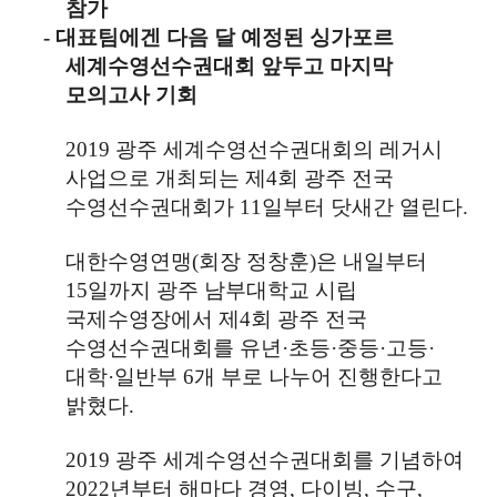
참가
-
대표팀에겐 다음 달 예정된 싱가포르
세계수영선수권대회 앞두고 마지막
모의고사 기회
2019
광주 세계수영선수권대회의 레거시
사업으로 개최되는 제
4
회 광주 전국
수영선수권대회가
11
일부터 닷새간 열린다
.
대한수영연맹
(
회장 정창훈
)
은 내일부터
15
일까지 광주 남부대학교 시립
국제수영장에서 제
4
회 광주 전국
수영선수권대회를 유년
·
초등
·
중등
·
고등
·
대학
·
일반부
6
개 부로 나누어 진행한다고
밝혔다
.
2019
광주 세계수영선수권대회를 기념하여
2022
년부터 해마다 경영
,
다이빙
,
수구
,