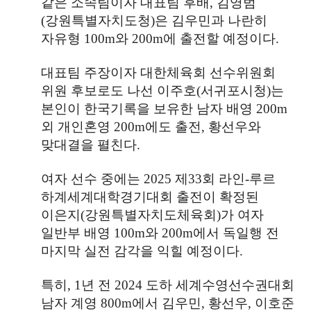
같은 소속팀이자 대표팀 후배
,
김영범
(
강원특별자치도청
)
은 김우민과 나란히
자유형
100m
와
200m
에 출전할 예정이다
.
대표팀 주장이자 대한체육회 선수위원회
위원 후보로도 나선 이주호
(
서귀포시청
)
는
본인이 한국기록을 보유한 남자 배영
200m
외 개인혼영
200m
에도 출전
,
황선우와
맞대결을 펼친다
.
여자 선수 중에는
2025
제
33
회 라인
-
루르
하계세계대학경기대회 출전이 확정된
이은지
(
강원특별자치도체육회
)
가 여자
일반부 배영
100m
와
200m
에서 독일행 전
마지막 실전 감각을 익힐 예정이다
.
특히
, 1
년 전
2024
도하 세계수영선수권대회
남자 계영
800m
에서 김우민
,
황선우
,
이호준