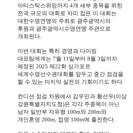
아티스틱스위밍까지
4
개 세부 종목을 위한
전국 규모의 대회로 자리 잡은 이 대회는
대한수영연맹의 주최로 광주광역시의
후원과 광주광역시수영연맹 주관으로
개최된다
.
이번 대회는 특히 경영과 다이빙
대표팀에게는
7
월
11
일부터
8
월
3
일까지
예정된
2025
제
22
회 싱가포르
세계수영선수권대회를 앞두고 중간 점검을
할 수 있는 마지막 실전의 기회이기도 하다
.
컨디션 점검 차원에서 김우민과 황선우
(
이상
강원특별자치도청
)
은 각각 주종목이 아닌
남자 일반부 자유형
100m
와
200m
와
개인혼영
200m,
접영
100m
에 출전한다
.