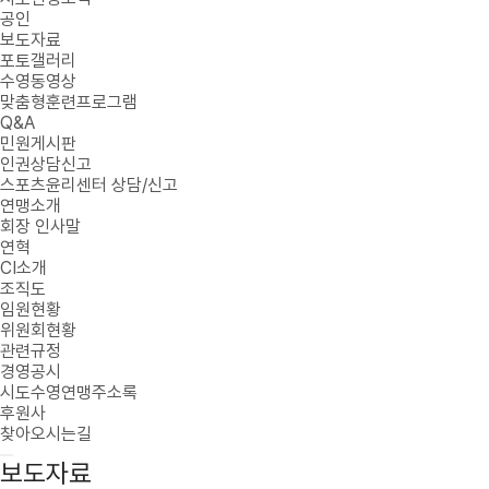
공인
보도자료
포토갤러리
수영동영상
맞춤형훈련프로그램
Q&A
민원게시판
인권상담신고
스포츠윤리센터 상담/신고
연맹소개
회장 인사말
연혁
CI소개
조직도
임원현황
위원회현황
관련규정
경영공시
시도수영연맹주소록
후원사
찾아오시는길
보도자료