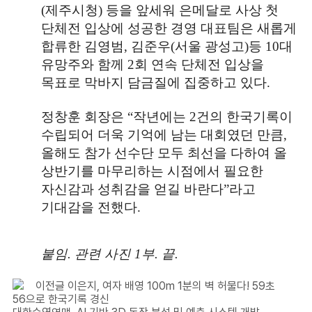
(
제주시청
)
등을 앞세워 은메달로 사상 첫
단체전 입상에 성공한 경영 대표팀은 새롭게
합류한 김영범
,
김준우
(
서울 광성고
)
등
10
대
유망주와 함께
2
회 연속 단체전 입상을
목표로 막바지 담금질에 집중하고 있다
.
정창훈 회장은
“
작년에는
2
건의 한국기록이
수립되어 더욱 기억에 남는 대회였던 만큼
,
올해도 참가 선수단 모두 최선을 다하여 올
상반기를 마무리하는 시점에서 필요한
자신감과 성취감을 얻길 바란다
”
라고
기대감을 전했다
.
붙임
.
관련 사진
1
부
.
끝
.
이전글
이은지, 여자 배영 100m 1분의 벽 허물다! 59초
56으로 한국기록 경신