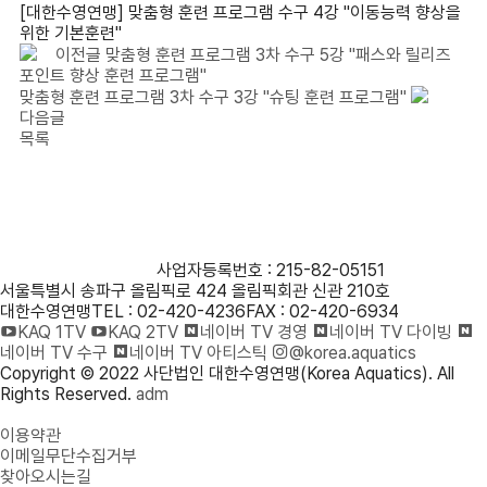
[대한수영연맹] 맞춤형 훈련 프로그램 수구 4강 "이동능력 향상을
위한 기본훈련"
이전글
맞춤형 훈련 프로그램 3차 수구 5강 "패스와 릴리즈
포인트 향상 훈련 프로그램"
맞춤형 훈련 프로그램 3차 수구 3강 "슈팅 훈련 프로그램"
다음글
목록
사단법인 대한수영연맹
사업자등록번호 : 215-82-05151
서울특별시 송파구 올림픽로 424 올림픽회관 신관 210호
대한수영연맹
TEL : 02-420-4236
FAX : 02-420-6934
KAQ 1TV
KAQ 2TV
네이버 TV 경영
네이버 TV 다이빙
네이버 TV 수구
네이버 TV 아티스틱
@korea.aquatics
Copyright © 2022 사단법인 대한수영연맹(Korea Aquatics). All
Rights Reserved.
adm
개인정보처리방침
이용약관
이메일무단수집거부
찾아오시는길