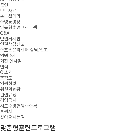
공인
보도자료
포토갤러리
수영동영상
맞춤형훈련프로그램
Q&A
민원게시판
인권상담신고
스포츠윤리센터 상담/신고
연맹소개
회장 인사말
연혁
CI소개
조직도
임원현황
위원회현황
관련규정
경영공시
시도수영연맹주소록
후원사
찾아오시는길
맞춤형훈련프로그램