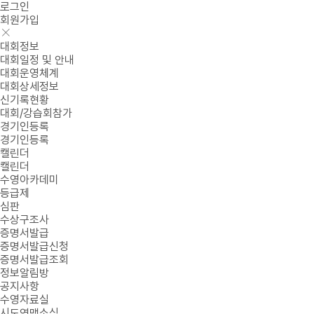
로그인
회원가입
대회정보
대회일정 및 안내
대회운영체계
대회상세정보
신기록현황
대회/강습회참가
경기인등록
경기인등록
캘린더
캘린더
수영아카데미
등급제
심판
수상구조사
증명서발급
증명서발급신청
증명서발급조회
정보알림방
공지사항
수영자료실
시도연맹소식