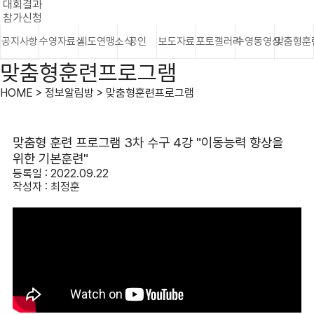
대회결과
참가신청
공지사항
수영자료실
시도연맹소식
공인
보도자료
포토갤러리
수영동영상
맞춤형훈
맞춤형훈련프로그램
HOME > 정보알림방 > 맞춤형훈련프로그램
맞춤형 훈련 프로그램 3차 수구 4강 "이동능력 향상을
위한 기본훈련"
등록일 : 2022.09.22
작성자 :
최정훈