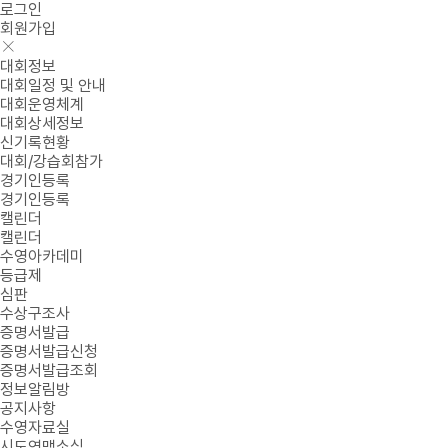
로그인
회원가입
대회정보
대회일정 및 안내
대회운영체계
대회상세정보
신기록현황
대회/강습회참가
경기인등록
경기인등록
캘린더
캘린더
수영아카데미
등급제
심판
수상구조사
증명서발급
증명서발급신청
증명서발급조회
정보알림방
공지사항
수영자료실
시도연맹소식