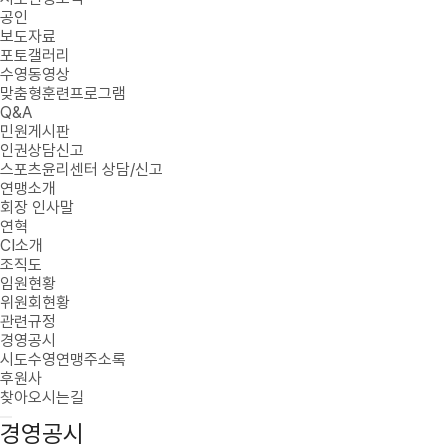
공인
보도자료
포토갤러리
수영동영상
맞춤형훈련프로그램
Q&A
민원게시판
인권상담신고
스포츠윤리센터 상담/신고
연맹소개
회장 인사말
연혁
CI소개
조직도
임원현황
위원회현황
관련규정
경영공시
시도수영연맹주소록
후원사
찾아오시는길
경영공시