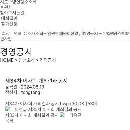
시도수영연맹주소록
후원사
찾아오시는길
대회결과
참가신청
회장
연혁
CI소개
조직도
임원현황
위원회현황
관련규정
경영공시
시도수영연맹주소록
후원사
찾아오
인사말
경영공시
HOME > 연맹소개 > 경영공시
제34차 이사회 개최결과 공시
등록일 : 2024.08.13
작성자 :
tongtong
제34차 이사회 개최결과 공시.hwp
(30.0K)
[530]
이전글
제35차 이사회 개최결과 공시
제33차 이사회 개최결과 공시
다음글
목록