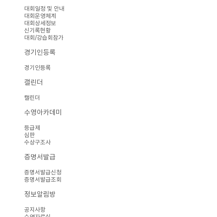
대회일정 및 안내
대회운영체계
대회상세정보
신기록현황
대회/강습회참가
경기인등록
경기인등록
캘린더
캘린더
수영아카데미
등급제
심판
수상구조사
증명서발급
증명서발급신청
증명서발급조회
정보알림방
공지사항
수영자료실