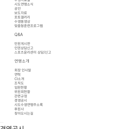
시도연맹소식
공인
보도자료
포토갤러리
수영동영상
맞춤형훈련프로그램
Q&A
민원게시판
인권상담신고
스포츠윤리센터 상담/신고
연맹소개
회장 인사말
연혁
CI소개
조직도
임원현황
위원회현황
관련규정
경영공시
시도수영연맹주소록
후원사
찾아오시는길
경영공시