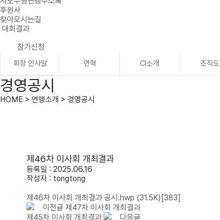
시도수영연맹주소록
후원사
찾아오시는길
대회결과
참가신청
회장 인사말
연혁
CI소개
조직도
경영공시
HOME > 연맹소개 > 경영공시
제46차 이사회 개최결과
등록일 : 2025.06.16
작성자 :
tongtong
제46차 이사회 개최결과 공시.hwp
(31.5K)
[383]
이전글
제47차 이사회 개최결과
제45차 이사회 개최결과
다음글