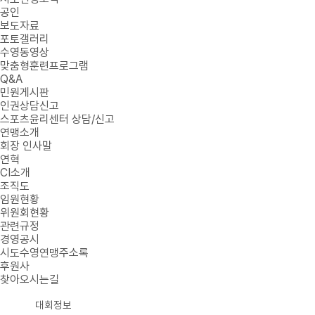
공인
보도자료
포토갤러리
수영동영상
맞춤형훈련프로그램
Q&A
민원게시판
인권상담신고
스포츠윤리센터 상담/신고
연맹소개
회장 인사말
연혁
CI소개
조직도
임원현황
위원회현황
관련규정
경영공시
시도수영연맹주소록
후원사
찾아오시는길
대회정보