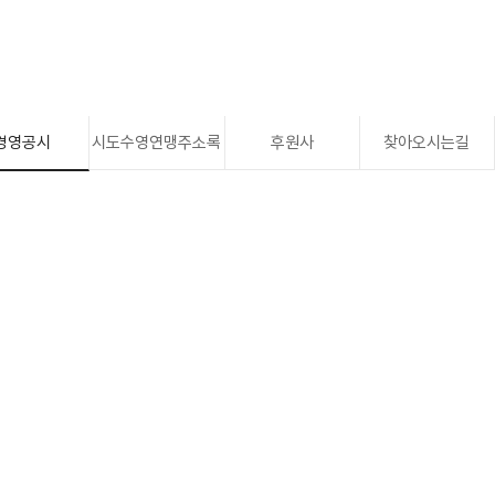
경영공시
시도수영연맹주소록
후원사
찾아오시는길