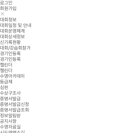
로그인
회원가입
대회정보
대회일정 및 안내
대회운영체계
대회상세정보
신기록현황
대회/강습회참가
경기인등록
경기인등록
캘린더
캘린더
수영아카데미
등급제
심판
수상구조사
증명서발급
증명서발급신청
증명서발급조회
정보알림방
공지사항
수영자료실
시도연맹소식