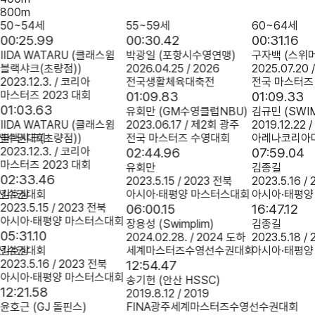
800m
50~54세
55~59세
60~64세
00:25.99
00:30.42
00:31.16
IIDA WATARU
(클래스윔
박광일
(포항시수영연맹)
구자백
(스위머
블랙샤크(초량점))
2026.04.25 / 2026
2025.07.20
2023.12.3. / 코리아
전국생활체육대축전
전국 마스터즈
마스터즈 2023 대회
01:09.83
01:09.33
01:03.63
유회만
(GM수영클럽NBU)
김규민
(SWI
IIDA WATARU
(클래스윔
2023.06.17 / 제2회 광주
2019.12.22 /
영선수권대회
블랙샤크(초량점))
전국 마스터즈 수영대회
아레나코리아
2023.12.3. / 코리아
02:44.96
07:59.04
마스터즈 2023 대회
유회만
김종길
02:33.46
2023.5.15 / 2023 전북
2023.5.16 /
영선수권대회
김호상
아시아·태평양 마스터스대회
아시아·태평양
2023.5.15 / 2023 전북
06:00.15
16:47.12
아시아·태평양 마스터스대회
장용성
(Swimplim)
김종길
05:31.10
2024.02.28. / 2024 도하
2023.5.18 /
영선수권대회
김호상
세계마스터즈수영선수권대회
아시아·태평양
2023.5.16 / 2023 전북
12:54.47
아시아·태평양 마스터스대회
송기헌
(안산 HSSC)
12:21.58
2019.8.12 / 2019
윤호근
(GJ 돌핀스)
FINA광주세계마스터즈수영선수권대회