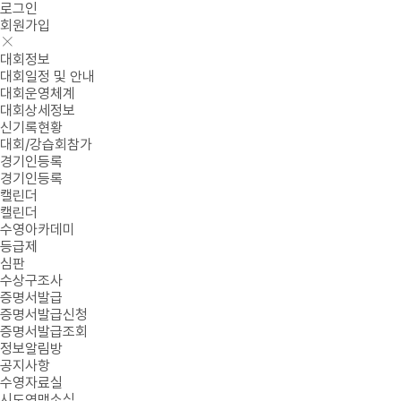
로그인
회원가입
대회정보
대회일정 및 안내
대회운영체계
대회상세정보
신기록현황
대회/강습회참가
경기인등록
경기인등록
캘린더
캘린더
수영아카데미
등급제
심판
수상구조사
증명서발급
증명서발급신청
증명서발급조회
정보알림방
공지사항
수영자료실
시도연맹소식