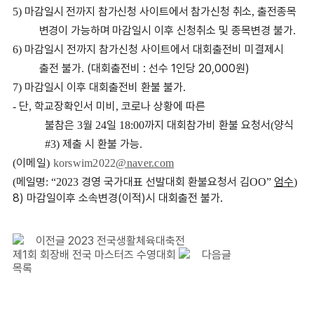
마감일시 전까지 참가신청 사이트에서 참가신청 취소
출전종목
5)
,
변경이 가능하며 마감
일시 이후 신청취소 및 종목변경 불가
.
마감일시 전까지 참가신청 사이트에서 대회출전비 미결제시
6)
출전 불가
(
대회출전비
:
선수
1
인당
20,000
원
)
.
마감일시 이후 대회출전비 환불 불가
7)
.
단
학교장확인서 미비
코로나 상황에 따른
-
,
,
불참은
월
일
까지 대회참가비 환불 요청서
양식
3
24
18:00
(
제출 시 환불 가능
#3)
.
이메일
(
)
korswim2022
@naver.com
메일명
경영 국가대표 선발대회 환불요청서 김
엄수
(
: “2023
OO”
)
8)
마감일이후 소속변경
(
이적
)
시 대회출전 불가
.
이전글
2023 전국생활체육대축전
제1회 회장배 전국 마스터즈 수영대회
다음글
목록