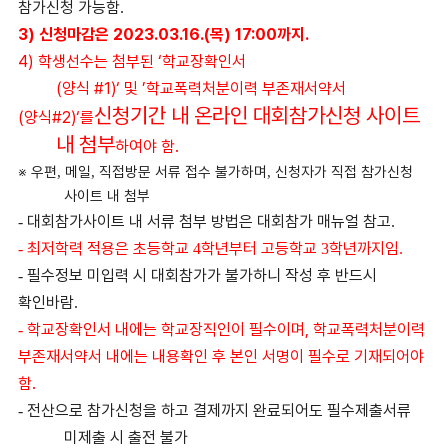
참가신청 가능함
.
3)
신청마감은
2023.03.16.(
목
) 17:00
까지
.
4)
학생선수는 첨부된
‘
학교장확인서
(
양식
#1)‘
및
’
학교폭력처분이력 부존재서약서
신청기간 내 온라인 대회참가신청 사이트
(
양식
#2)‘
를
내 첨부
하여야 함
.
※
우편
메일
직접방문 서류 접수 불가하며
신청자가 직접 참가신청
,
,
,
사이트 내 첨부
대회참가사이트 내 서류 첨부 방법은 대회참가 매뉴얼 참고
-
.
최저학력 적용은 초등학교
학년부터 고등학교
학년까지임
-
4
3
.
필수정보 미입력 시 대회참가가 불가하니 작성 후 반드시
-
확인바람
.
학교장확인서 내에는 학교장직인이 필수이며
,
학교폭력처분이력
-
부존재서약서 내에는
내용확인 후 본인 서명이 필수로 기재되어야
함
.
전산으로 참가신청을 하고 결제까지 완료되어도 필수제출서류
-
미제출 시 출전 불가