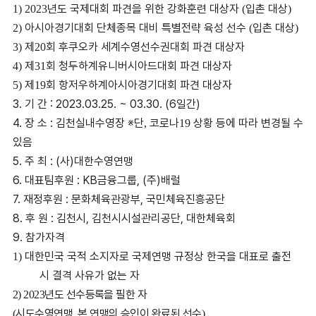
년도 국제대회 파견을 위한 강화훈련 대상자
입촌 대상
1) 2023
(
)
아시아경기대회 단체종목 대비 특별전략 육성 선수
입촌 대상
2)
(
)
제
회 후쿠오카 세계수영선수권대회 파견 대상자
3)
20
제
회 청두하계유니버시아드대회 파견 대상자
4)
31
제
회 항저우하계아시아경기대회 파견 대상자
5)
19
3.
기 간
: 2023.03.25. ~ 03.30. (6
일간
)
4.
장 소
:
김천실내수영장
※
단
코로나
상황 등에 따라 변경될 수
,
19
있음
5.
주 최
: (
사
)
대한수영연맹
6.
대표팀후원
: KB
금융그룹
, (
주
)
배럴
7.
재정후원
:
문화체육관광부
,
국민체육진흥공단
8.
후 원
:
김천시
,
김천시시설관리공단
,
대한체육회
9.
참가자격
대한민국 국적 소지자로 국제연맹 규정상 한국을 대표로 출전
1)
시 결격 사유가 없는 자
년도 선수등록을 필한 자
2) 2023
시도수영연맹
본 연맹의 승인이 완료된 선수
(
,
)