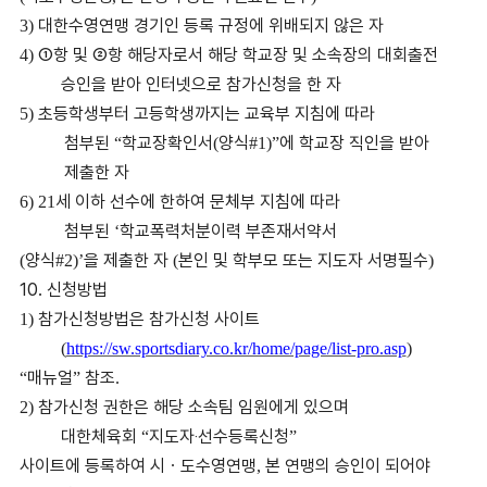
대한수영연맹 경기인 등록 규정에 위배되지 않은 자
3)
①
항 및
②
항 해당자로서 해당 학교장 및 소속장의 대회출전
4)
승인을 받아 인터넷으로 참가신청을 한 자
초등학생부터 고등학생까지는 교육부 지침에 따라
5)
첨부된
학교장확인서
양식
에 학교장 직인을 받아
“
(
#1)”
제출한 자
세 이하 선수에 한하여 문체부 지침에 따라
6) 21
첨부된
학교폭력처분이력 부존재서약서
‘
양식
을 제출한 자
본인 및 학부모 또는 지도자 서명필수
(
#2)’
(
)
10.
신청방법
참가신청방법은 참가신청 사이트
1)
(
https://sw.sportsdiary.co.kr/home/page/list-pro.asp
)
매뉴얼
참조
“
”
.
참가신청 권한은 해당 소속팀 임원에게 있으며
2)
대한체육회
지도자
‧
선수등록신청
“
”
사이트에 등록하여 시
ㆍ
도수영연맹
본 연맹의 승인이 되어야
,