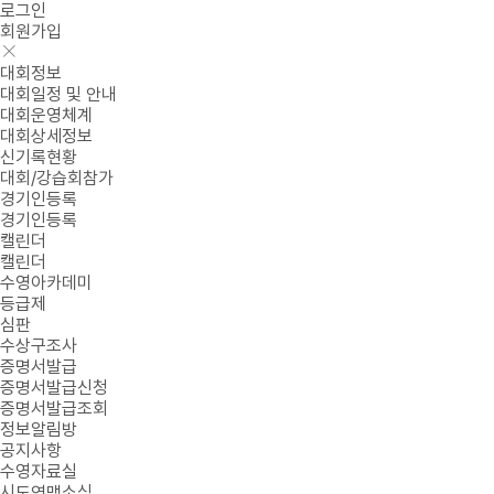
로그인
회원가입
대회정보
대회일정 및 안내
대회운영체계
대회상세정보
신기록현황
대회/강습회참가
경기인등록
경기인등록
캘린더
캘린더
수영아카데미
등급제
심판
수상구조사
증명서발급
증명서발급신청
증명서발급조회
정보알림방
공지사항
수영자료실
시도연맹소식