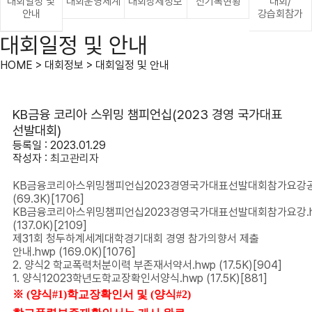
대회일정 및
대회운영체계
대회상세정보
신기록현황
대회/
안내
강습회참가
대회일정 및 안내
HOME > 대회정보 > 대회일정 및 안내
KB금융 코리아 스위밍 챔피언십(2023 경영 국가대표
선발대회)
등록일 : 2023.01.29
작성자 :
최고관리자
KB금융코리아스위밍챔피언십2023경영국가대표선발대회참가요강공지
(69.3K)
[1706]
KB금융코리아스위밍챔피언십2023경영국가대표선발대회참가요강.
(137.0K)
[2109]
제31회 청두하계세계대학경기대회 경영 참가의향서 제출
안내.hwp
(169.0K)
[1076]
2. 양식2 학교폭력처분이력 부존재서약서.hwp
(17.5K)
[904]
1. 양식12023학년도학교장확인서양식.hwp
(17.5K)
[881]
※ (양식#1)학교장확인서 및 (양식#2)