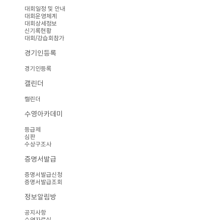
대회일정 및 안내
대회운영체계
대회상세정보
신기록현황
대회/강습회참가
경기인등록
경기인등록
캘린더
캘린더
수영아카데미
등급제
심판
수상구조사
증명서발급
증명서발급신청
증명서발급조회
정보알림방
공지사항
수영자료실