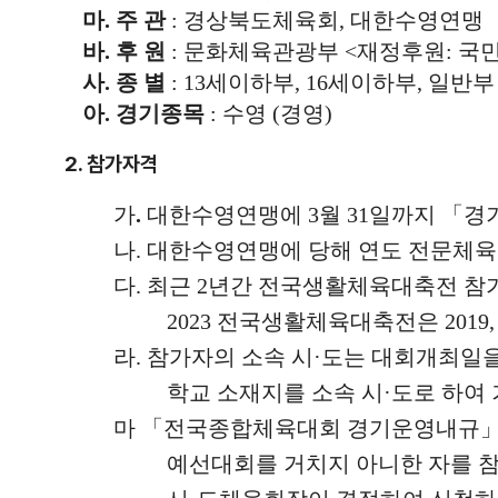
마.
주 관
:
경상북도체육회
,
대한수영연맹
바.
후 원
:
문화체육관광부
<
재정후원
:
국
사.
종 별
: 13
세이하부
, 16
세이하부
,
일반부
아.
경기종목
:
수영
(
경영
)
2. 참가자격
가
.
대한수영연맹에
3
월
31
일까지
「
경
나
.
대한수영연맹에 당해 연도 전문체육
다
.
최근
2
년간 전국생활체육대축전 참가
2023
전국생활체육대축전은
2019,
라
.
참가자의 소속 시
·
도는 대회개최일
학교 소재지를 소속 시
·
도로 하여
마
「
전국종합체육대회 경기운영내규
예선대회를 거치지 아니한 자를 