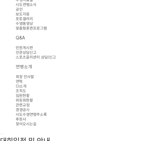
시도연맹소식
공인
보도자료
포토갤러리
수영동영상
맞춤형훈련프로그램
Q&A
민원게시판
인권상담신고
스포츠윤리센터 상담/신고
연맹소개
회장 인사말
연혁
CI소개
조직도
임원현황
위원회현황
관련규정
경영공시
시도수영연맹주소록
후원사
찾아오시는길
대회일정 및 안내