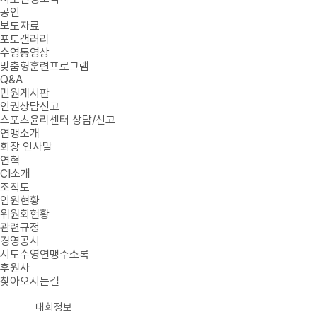
공인
보도자료
포토갤러리
수영동영상
맞춤형훈련프로그램
Q&A
민원게시판
인권상담신고
스포츠윤리센터 상담/신고
연맹소개
회장 인사말
연혁
CI소개
조직도
임원현황
위원회현황
관련규정
경영공시
시도수영연맹주소록
후원사
찾아오시는길
대회정보