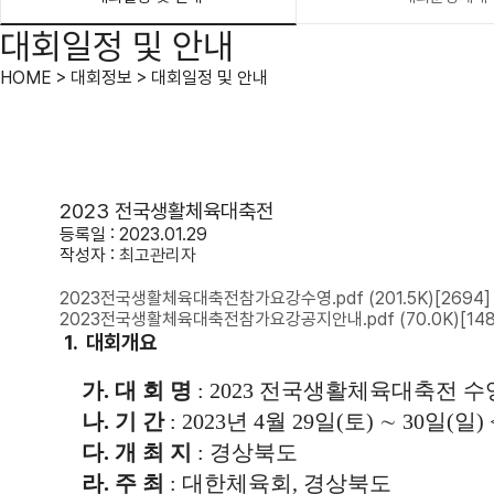
대회일정 및 안내
HOME > 대회정보 > 대회일정 및 안내
2023 전국생활체육대축전
등록일 : 2023.01.29
작성자 :
최고관리자
2023전국생활체육대축전참가요강수영.pdf
(201.5K)
[2694]
2023전국생활체육대축전참가요강공지안내.pdf
(70.0K)
[14
1. 대회개요
가.
대 회 명
: 2023
전국생활체육대축전 수
나.
기 간
:
2023
년
4
월
29
일
(
토
)
∼
30
일
(
일
)
다.
개 최 지
:
경상북도
라.
주 최
:
대한체육회
,
경상북도