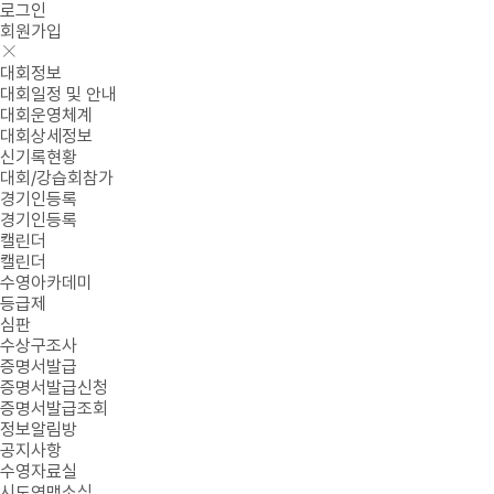
로그인
회원가입
대회정보
대회일정 및 안내
대회운영체계
대회상세정보
신기록현황
대회/강습회참가
경기인등록
경기인등록
캘린더
캘린더
수영아카데미
등급제
심판
수상구조사
증명서발급
증명서발급신청
증명서발급조회
정보알림방
공지사항
수영자료실
시도연맹소식