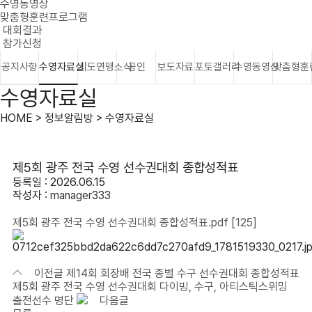
수영동영상
맞춤형훈련프로그램
대회결과
참가신청
공지사항
수영자료실
시도연맹소식
공인
보도자료
포토갤러리
수영동영상
맞춤형훈
수영자료실
HOME > 정보알림방 > 수영자료실
제5회 광주 전국 수영 선수권대회 종합성적표
등록일 : 2026.06.15
작성자 :
manager333
제5회 광주 전국 수영 선수권대회 종합성적표.pdf
[125]
이전글
제14회 회장배 전국 종별 수구 선수권대회 종합성적표
제5회 광주 전국 수영 선수권대회 다이빙, 수구, 아티스틱스위밍
출전선수 명단
다음글