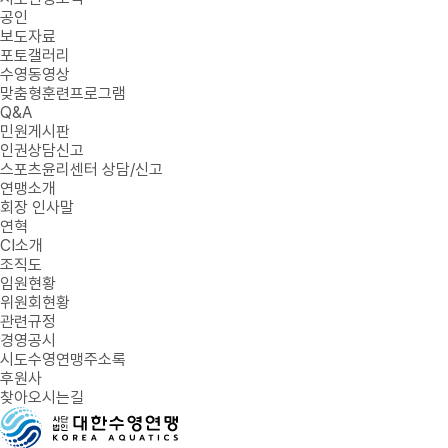
공인
보도자료
포토갤러리
수영동영상
맞춤형훈련프로그램
Q&A
민원게시판
인권상담신고
스포츠윤리센터 상담/신고
연맹소개
회장 인사말
연혁
CI소개
조직도
임원현황
위원회현황
관련규정
경영공시
시도수영연맹주소록
후원사
찾아오시는길