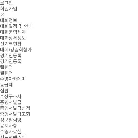
로그인
회원가입
대회정보
대회일정 및 안내
대회운영체계
대회상세정보
신기록현황
대회/강습회참가
경기인등록
경기인등록
캘린더
캘린더
수영아카데미
등급제
심판
수상구조사
증명서발급
증명서발급신청
증명서발급조회
정보알림방
공지사항
수영자료실
시도연맹소식