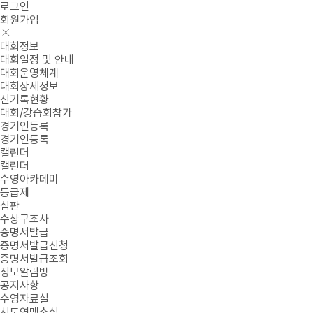
로그인
회원가입
대회정보
대회일정 및 안내
대회운영체계
대회상세정보
신기록현황
대회/강습회참가
경기인등록
경기인등록
캘린더
캘린더
수영아카데미
등급제
심판
수상구조사
증명서발급
증명서발급신청
증명서발급조회
정보알림방
공지사항
수영자료실
시도연맹소식