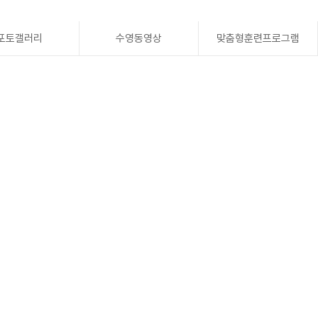
포토갤러리
수영동영상
맞춤형훈련프로그램