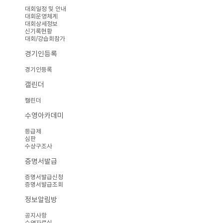
대회일정 및 안내
대회운영체계
대회상세정보
신기록현황
대회/강습회참가
경기인등록
경기인등록
캘린더
캘린더
수영아카데미
등급제
심판
수상구조사
증명서발급
증명서발급신청
증명서발급조회
정보알림방
공지사항
수영자료실