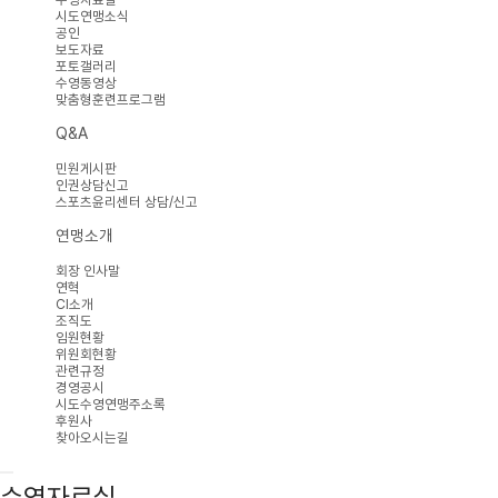
시도연맹소식
공인
보도자료
포토갤러리
수영동영상
맞춤형훈련프로그램
Q&A
민원게시판
인권상담신고
스포츠윤리센터 상담/신고
연맹소개
회장 인사말
연혁
CI소개
조직도
임원현황
위원회현황
관련규정
경영공시
시도수영연맹주소록
후원사
찾아오시는길
수영자료실