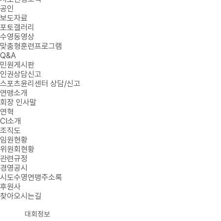
공인
보도자료
포토갤러리
수영동영상
맞춤형훈련프로그램
Q&A
민원게시판
인권상담신고
스포츠윤리센터 상담/신고
연맹소개
회장 인사말
연혁
CI소개
조직도
임원현황
위원회현황
관련규정
경영공시
시도수영연맹주소록
후원사
찾아오시는길
대회정보