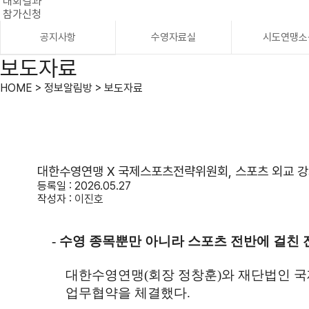
대회결과
참가신청
공지사항
수영자료실
시도연맹소
보도자료
HOME > 정보알림방 > 보도자료
대한수영연맹 X 국제스포츠전략위원회, 스포츠 외교 강
등록일 : 2026.05.27
작성자 :
이진호
-
수영 종목뿐만 아니라 스포츠 전반에 걸친 
대한수영연맹
(
회장 정창훈
)
와 재단법인 
업무협약을 체결했다
.