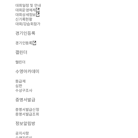
대회일정 및 안내
대회운영체계
대회상세정보
신기록현황
대회/강습회참가
경기인등록
경기인등록
캘린더
캘린더
수영아카데미
등급제
심판
수상구조사
증명서발급
증명서발급신청
증명서발급조회
정보알림방
공지사항
수영자료실