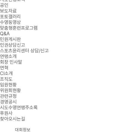
공인
보도자료
포토갤러리
수영동영상
맞춤형훈련프로그램
Q&A
민원게시판
인권상담신고
스포츠윤리센터 상담/신고
연맹소개
회장 인사말
연혁
CI소개
조직도
임원현황
위원회현황
관련규정
경영공시
시도수영연맹주소록
후원사
찾아오시는길
대회정보