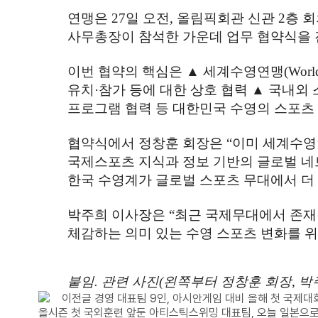
연맹은
27
일 오전
,
올림픽회관 신관
2
층 
사무총장이 참석한 가운데 업무 협약식을
이번 협약의 핵심은
▲
세계수영연맹
(Worl
유치
·
참가 등에 대한 상호 협력
▲
국내외 
프로그램 협력 등 대한민국 수영의 스포츠
협약식에서 정창훈 회장은
“
이미 세계수영
국제스포츠 지식과 정보 기반의 글로벌 네
한국 수영계가 글로벌 스포츠 무대에서 더 
박주희 이사장은
“
최근 국제무대에서 존재
체감하는 의미 있는 수영 스포츠 변화를 
붙임
.
관련 사진
(
왼쪽부터 정창훈 회장
,
박
이전글
경영 대표팀 9인, 아시안게임 대비 올해 첫 국제대
올시즌 첫 국외훈련 앞둔 아티스틱스위밍 대표팀, 오늘 일본으로