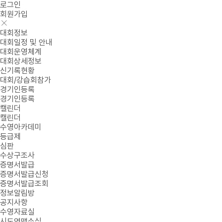
로그인
회원가입
대회정보
대회일정 및 안내
대회운영체계
대회상세정보
신기록현황
대회/강습회참가
경기인등록
경기인등록
캘린더
캘린더
수영아카데미
등급제
심판
수상구조사
증명서발급
증명서발급신청
증명서발급조회
정보알림방
공지사항
수영자료실
시도연맹소식