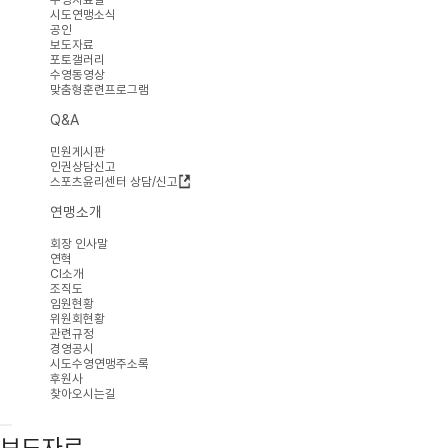
시도연맹소식
공인
보도자료
포토갤러리
수영동영상
맞춤형훈련프로그램
Q&A
민원게시판
인권상담신고
스포츠윤리센터 상담/신고
연맹소개
회장 인사말
연혁
CI소개
조직도
임원현황
위원회현황
관련규정
경영공시
시도수영연맹주소록
후원사
찾아오시는길
보도자료