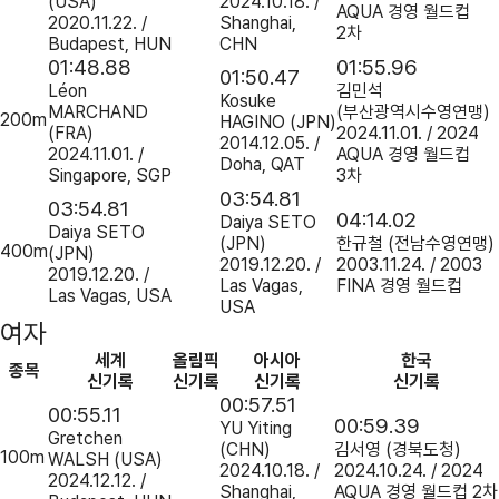
(USA)
2024.10.18. /
AQUA 경영 월드컵
2020.11.22. /
Shanghai,
2차
Budapest, HUN
CHN
01:48.88
01:55.96
01:50.47
Léon
김민석
Kosuke
MARCHAND
(부산광역시수영연맹)
200m
HAGINO
(JPN)
(FRA)
2024.11.01. / 2024
2014.12.05. /
2024.11.01. /
AQUA 경영 월드컵
Doha, QAT
Singapore, SGP
3차
03:54.81
03:54.81
04:14.02
Daiya SETO
Daiya SETO
(JPN)
한규철
(전남수영연맹)
400m
(JPN)
2019.12.20. /
2003.11.24. / 2003
2019.12.20. /
Las Vagas,
FINA 경영 월드컵
Las Vagas, USA
USA
여자
세계
올림픽
아시아
한국
종목
신기록
신기록
신기록
신기록
00:57.51
00:55.11
00:59.39
YU Yiting
Gretchen
(CHN)
김서영
(경북도청)
100m
WALSH
(USA)
2024.10.18. /
2024.10.24. / 2024
2024.12.12. /
Shanghai,
AQUA 경영 월드컵 2차