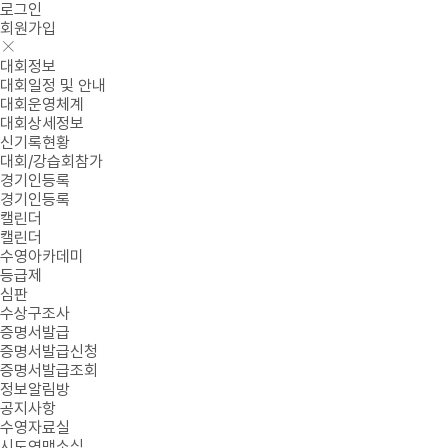
로그인
회원가입
대회정보
대회일정 및 안내
대회운영체계
대회상세정보
신기록현황
대회/강습회참가
경기인등록
경기인등록
캘린더
캘린더
수영아카데미
등급제
심판
수상구조사
증명서발급
증명서발급신청
증명서발급조회
정보알림방
공지사항
수영자료실
시도연맹소식