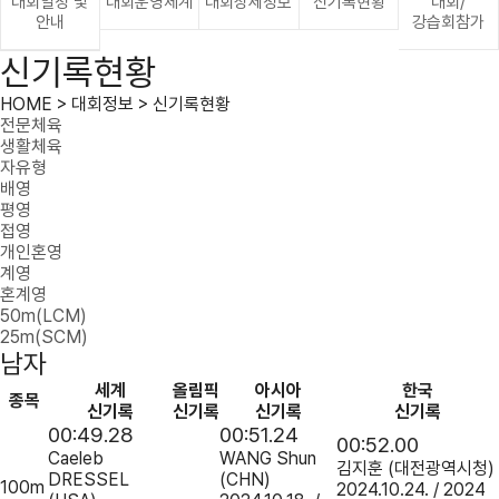
대회일정 및
대회운영체계
대회상세정보
신기록현황
대회/
안내
강습회참가
신기록현황
HOME > 대회정보 > 신기록현황
전문체육
생활체육
자유형
배영
평영
접영
개인혼영
계영
혼계영
50m(LCM)
25m(SCM)
남자
세계
올림픽
아시아
한국
종목
신기록
신기록
신기록
신기록
00:49.28
00:51.24
00:52.00
Caeleb
WANG Shun
김지훈
(대전광역시청)
DRESSEL
(CHN)
100m
2024.10.24. / 2024